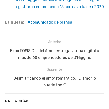
registraron en promedio 15 horas sin luz en 2020
Etiqueta:
comunicado de prensa
Navegación
Anterior
de
Publicación
Expo FOSIS Día del Amor entrega vitrina digital a
entradas
anterior:
más de 60 emprendedores de O’Higgins
Siguiente
Siguiente
Desmitificando el amor romántico: “El amor lo
publicación:
puede todo”
CATEGORÍAS