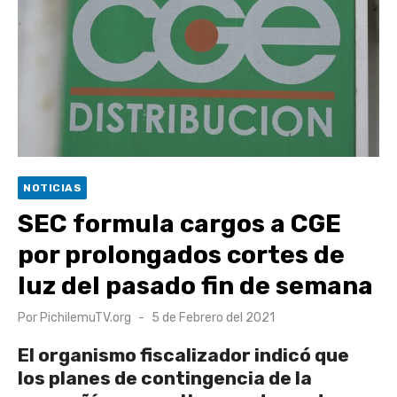
UOH y Municipalidad de Machalí suscriben convenio para
esterilización de mascotas
Hospital de Santa Cruz y Atención Primaria fortalecen
alianza para mejorar el acceso a la atención
gastroenterológica
Rector y diputado Neumann se refieren a cuestionamientos
al CFT O’Higgins
NOTICIAS
Valparaíso vuelve a posicionarse como la ciudad con la
SEC formula cargos a CGE
conexión a internet más rápida del mundo
por prolongados cortes de
luz del pasado fin de semana
Publicado
Por
PichilemuTV.org
5 de Febrero del 2021
el
El organismo fiscalizador indicó que
los planes de contingencia de la