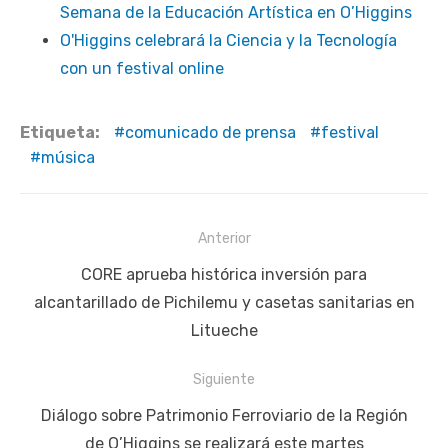
Semana de la Educación Artística en O’Higgins
O'Higgins celebrará la Ciencia y la Tecnología
con un festival online
Etiqueta:
comunicado de prensa
festival
música
Navegación
Anterior
de
Publicación
CORE aprueba histórica inversión para
entradas
anterior:
alcantarillado de Pichilemu y casetas sanitarias en
Litueche
Siguiente
Siguiente
Diálogo sobre Patrimonio Ferroviario de la Región
publicación:
de O’Higgins se realizará este martes