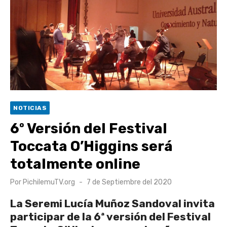
UOH y Municipalidad de Machalí suscriben convenio para
esterilización de mascotas
Hospital de Santa Cruz y Atención Primaria fortalecen
alianza para mejorar el acceso a la atención
gastroenterológica
Rector y diputado Neumann se refieren a cuestionamientos
al CFT O’Higgins
NOTICIAS
Valparaíso vuelve a posicionarse como la ciudad con la
6º Versión del Festival
conexión a internet más rápida del mundo
Toccata O’Higgins será
totalmente online
Publicado
Por
PichilemuTV.org
7 de Septiembre del 2020
el
La Seremi Lucía Muñoz Sandoval invita
participar de la 6ª versión del Festival