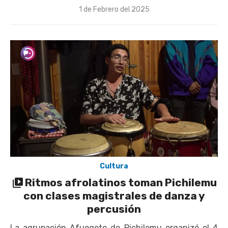
Publicado
1 de Febrero del 2025
el
Cultura
Ritmos afrolatinos toman Pichilemu
con clases magistrales de danza y
percusión
La agrupación Afuegote de Pichilemu organizó el 4