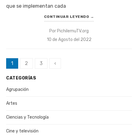
que se implementan cada
CONTINUAR LEYENDO
→
Por
PichilemuTV.org
Publicado
10 de Agosto del 2022
el
Paginación
1
2
3
‹
de
CATEGORÍAS
entradas
Agrupación
Artes
Ciencias y Tecnología
Cine y televisión