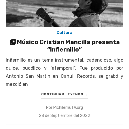
Cultura
Músico Cristian Mancilla presenta
“Infiernillo”
Infiernillo es un tema instrumental, cadencioso, algo
dulce, bucólico y “atemporal”. Fue producido por
Antonio San Martin en Cahuil Records, se grabó y
mezcló en
CONTINUAR LEYENDO
→
Por
PichilemuTV.org
Publicado
28 de Septiembre del 2022
el