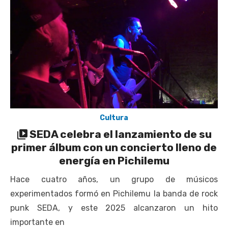
escuela comunitaria
Cóctel de Sábado: Emprendimiento y floricultura con María
Lina Fermandois y Luis Polanco
Seis comunas de O’Higgins inician la construcción
participativa del Plan Local de Restauración del Secano
Costero Nilahue
Torneo Arena Rimar 2026 definió a sus finalistas en su
segunda clasificatoria
Cultura
Retrospectiva 2026 | Capítulo 03: lessons on flight – Cecilia
SEDA celebra el lanzamiento de su
Araneda
primer álbum con un concierto lleno de
energía en Pichilemu
Hace cuatro años, un grupo de músicos
experimentados formó en Pichilemu la banda de rock
punk SEDA, y este 2025 alcanzaron un hito
importante en