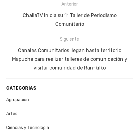
Navegación
Anterior
de
Publicación
ChallaTV Inicia su 1º Taller de Periodismo
entradas
anterior:
Comunitario
Siguiente
Siguiente
Canales Comunitarios llegan hasta territorio
publicación:
Mapuche para realizar talleres de comunicación y
visitar comunidad de Ran-kilko
CATEGORÍAS
Agrupación
Artes
Ciencias y Tecnología