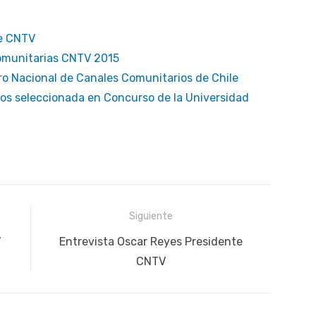
te CNTV
omunitarias CNTV 2015
ro Nacional de Canales Comunitarios de Chile
nos seleccionada en Concurso de la Universidad
Siguiente
Siguiente
V
Entrevista Oscar Reyes Presidente
publicación:
CNTV