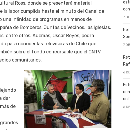
est
Cultural Ross, donde se presentará material
con
 la labor cumplida hasta el minuto del Canal de
7 D
do una infinidad de programas en manos de
añía de Bomberos, Juntas de Vecinos, las Iglesias,
Ref
es, entre otros. Además, Oscar Reyes, podrá
Son
rado para conocer las televisoras de Chile que
7 D
ambién sobre el fondo concursable que el CNTV
Ret
edios comunitarios.
Raf
6 D
á
Est
 dejando
con
a dar
en 
 más de
6 D
 grandes