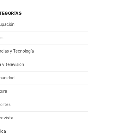
TEGORÍAS
upación
es
ncias y Tecnología
e y televisión
munidad
tura
ortes
revista
ica