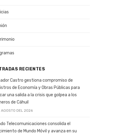
icias
nión
rimonio
gramas
TRADAS RECIENTES
ador Castro gestiona compromiso de
istros de Economía y Obras Públicas para
car una salida a la crisis que golpea a los
ineros de Cáhuil
E AGOSTO DEL 2026
do Telecomunicaciones consolida el
cimiento de Mundo Móvil y avanza en su