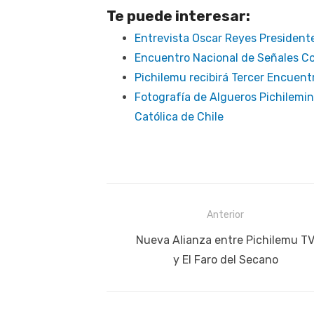
Te puede interesar:
Entrevista Oscar Reyes Presiden
Encuentro Nacional de Señales C
Pichilemu recibirá Tercer Encuent
Fotografía de Algueros Pichilemi
Católica de Chile
Navegación
Anterior
de
Publicación
Nueva Alianza entre Pichilemu T
anterior:
y El Faro del Secano
entradas