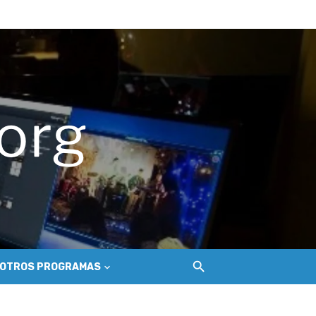
ue golpea a los salineros de Cáhuil
ecosistema de conectividad
 Nilahue
OTROS PROGRAMAS