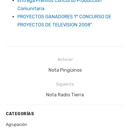
Entrega Premios Concurso Producción
Comunitaria
PROYECTOS GANADORES 1° CONCURSO DE
PROYECTOS DE TELEVISION 2008"
Navegación
Anterior
de
Publicación
Nota Pingüinos
entradas
anterior:
Siguiente
Siguiente
Nota Radio Tierra
publicación:
CATEGORÍAS
Agrupación