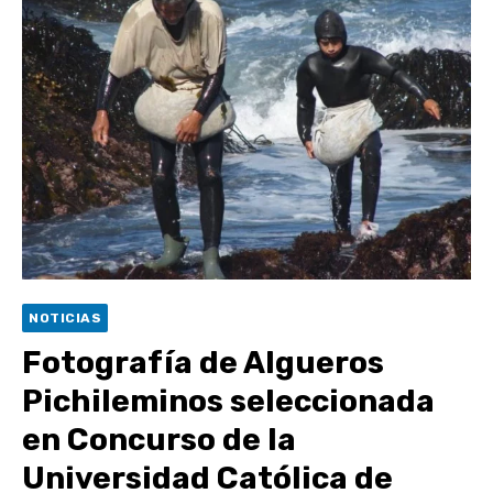
escuela comunitaria
Cóctel de Sábado: Emprendimiento y floricultura con María
Lina Fermandois y Luis Polanco
Seis comunas de O’Higgins inician la construcción
participativa del Plan Local de Restauración del Secano
Costero Nilahue
Torneo Arena Rimar 2026 definió a sus finalistas en su
segunda clasificatoria
Retrospectiva 2026 | Capítulo 03: lessons on flight – Cecilia
Araneda
NOTICIAS
Fotografía de Algueros
Pichileminos seleccionada
en Concurso de la
Universidad Católica de