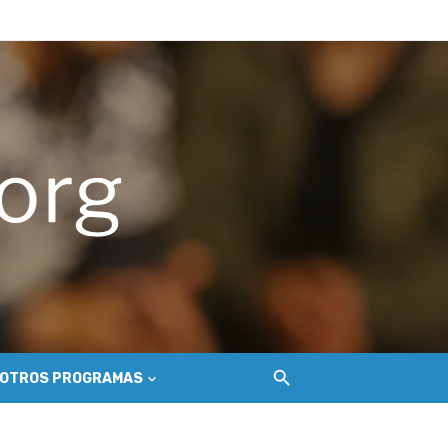
del Secano Costero Nilahue
ción gastroenterológica
o
OTROS PROGRAMAS