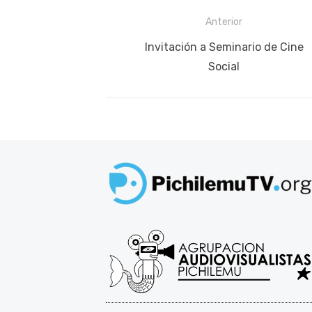
Navegación
Anterior
de
Publicación
Invitación a Seminario de Cine
anterior:
Social
entradas