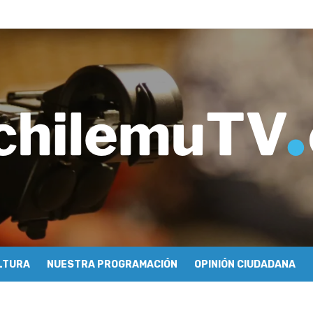
imiento y floricultura con María Lina Fermandois y Luis Polanco
inician la construcción participativa del Plan Local de Restauración 
finió a sus finalistas en su segunda clasificatoria
ulo 03: lessons on flight – Cecilia Araneda
do celebra 50 años de carrera en Pichilemu
 frontal en Pichilemu junto al alcalde Roberto Córdova
chalí suscriben convenio para esterilización de mascotas
Atención Primaria fortalecen alianza para mejorar el acceso a la aten
 se refieren a cuestionamientos al CFT O’Higgins
ionarse como la ciudad con la conexión a internet más rápida del mund
LTURA
NUESTRA PROGRAMACIÓN
OPINIÓN CIUDADANA