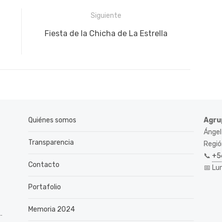
Siguiente
Siguiente
Fiesta de la Chicha de La Estrella
publicación:
Quiénes somos
Agru
Ángel
Transparencia
Región
📞
+5
Contacto
📅 Lu
Portafolio
Memoria 2024