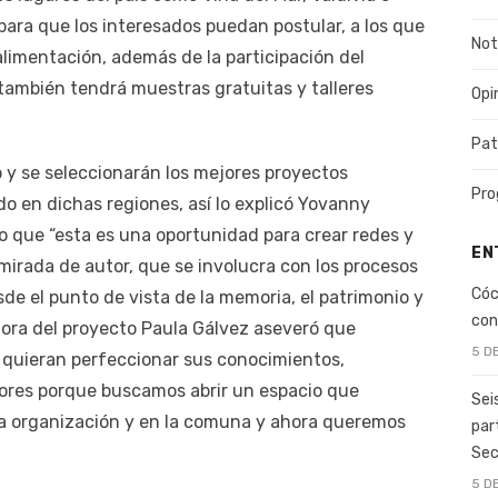
para que los interesados puedan postular, a los que
Not
 alimentación, además de la participación del
ambién tendrá muestras gratuitas y talleres
Opi
Pat
o y se seleccionarán los mejores proyectos
Pro
o en dichas regiones, así lo explicó Yovanny
o que “esta es una oportunidad para crear redes y
EN
 mirada de autor, que se involucra con los procesos
Cóc
de el punto de vista de la memoria, el patrimonio y
con
adora del proyecto Paula Gálvez aseveró que
5 D
e quieran perfeccionar sus conocimientos,
ores porque buscamos abrir un espacio que
Sei
a organización y en la comuna y ahora queremos
par
Sec
5 D