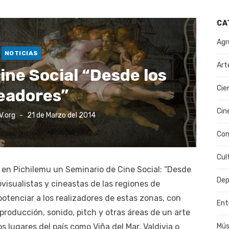
CA
Agr
NOTICIAS
Art
ine Social “Desde los
Cie
eadores”
Cin
Publicado
V.org
21 de Marzo del 2014
el
Co
Cul
ará en Pichilemu un Seminario de Cine Social: “Desde
Dep
ovisualistas y cineastas de las regiones de
potenciar a los realizadores de estas zonas, con
Ent
 producción, sonido, pitch y otras áreas de un arte
Mús
s lugares del país como Viña del Mar, Valdivia o