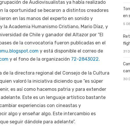
grupación de Audiovisualistas ya había realizado
Tor
en la oportunidad se becaron a distintos creadores
en 
uvieron en las manos del experto en sonido y
5 D
e y la Academia Humanismo Cristiano, Mario Díaz, y
niversidad de Chile y ganador del Altazor por “El
Ret
 bases de la convocatoria fueron publicadas en el
fli
lemu.blogspot.com
y está disponible el correo de
31 
.com
y el fono de la organización
72-2843022
.
Can
car
ta de la directora regional del Consejo de la Cultura
30 
uien valoró la iniciativa diciendo que “es súper
venir, es así como hacemos patria y para extender
 adelante. Este es un lenguaje artístico bastante
rcambiar experiencias con cineastas y
cir algo y enseñar algo. Este intercambio es
 que seguir dándole para adelante”.