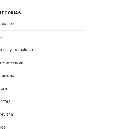
TEGORÍAS
upación
es
ncias y Tecnología
e y televisión
munidad
tura
ortes
revista
ica