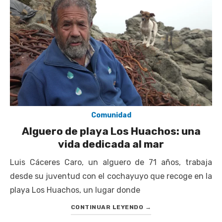
escuela comunitaria
Cóctel de Sábado: Emprendimiento y floricultura con María
Lina Fermandois y Luis Polanco
Seis comunas de O’Higgins inician la construcción
participativa del Plan Local de Restauración del Secano
Costero Nilahue
Torneo Arena Rimar 2026 definió a sus finalistas en su
segunda clasificatoria
Comunidad
Retrospectiva 2026 | Capítulo 03: lessons on flight – Cecilia
Alguero de playa Los Huachos: una
Araneda
vida dedicada al mar
Luis Cáceres Caro, un alguero de 71 años, trabaja
desde su juventud con el cochayuyo que recoge en la
playa Los Huachos, un lugar donde
CONTINUAR LEYENDO
→