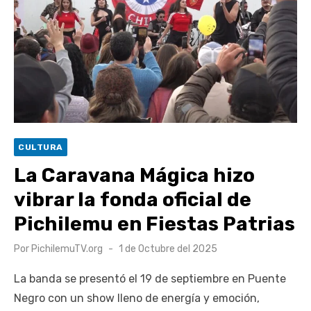
escuela comunitaria
Cóctel de Sábado: Emprendimiento y floricultura con María
Lina Fermandois y Luis Polanco
Seis comunas de O’Higgins inician la construcción
participativa del Plan Local de Restauración del Secano
Costero Nilahue
Torneo Arena Rimar 2026 definió a sus finalistas en su
CULTURA
segunda clasificatoria
La Caravana Mágica hizo
Retrospectiva 2026 | Capítulo 03: lessons on flight – Cecilia
vibrar la fonda oficial de
Araneda
Pichilemu en Fiestas Patrias
Publicado
Por
PichilemuTV.org
1 de Octubre del 2025
el
La banda se presentó el 19 de septiembre en Puente
Negro con un show lleno de energía y emoción,