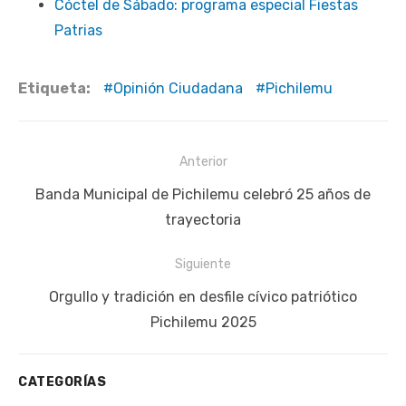
Cóctel de Sábado: programa especial Fiestas
Patrias
Etiqueta:
Opinión Ciudadana
Pichilemu
Navegación
Anterior
de
Publicación
Banda Municipal de Pichilemu celebró 25 años de
entradas
anterior:
trayectoria
Siguiente
Siguiente
Orgullo y tradición en desfile cívico patriótico
publicación:
Pichilemu 2025
CATEGORÍAS