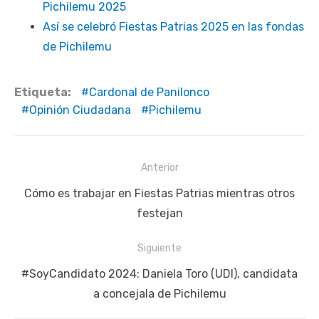
Pichilemu 2025
Así se celebró Fiestas Patrias 2025 en las fondas
de Pichilemu
Etiqueta:
Cardonal de Panilonco
Opinión Ciudadana
Pichilemu
Navegación
Anterior
de
Publicación
Cómo es trabajar en Fiestas Patrias mientras otros
entradas
anterior:
festejan
Siguiente
Siguiente
#SoyCandidato 2024: Daniela Toro (UDI), candidata
publicación:
a concejala de Pichilemu