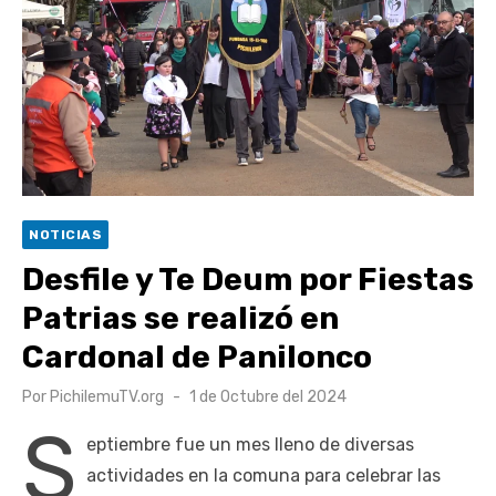
Retrospectiva 2026 | Capítulo 03: lessons on flight – Cecilia
Araneda
Cantor Popular Raúl Acevedo celebra 50 años de carrera en
Pichilemu
Cóctel de Sábado: Sistema frontal en Pichilemu junto al
alcalde Roberto Córdova
UOH y Municipalidad de Machalí suscriben convenio para
NOTICIAS
esterilización de mascotas
Desfile y Te Deum por Fiestas
Patrias se realizó en
Cardonal de Panilonco
Publicado
Por
PichilemuTV.org
1 de Octubre del 2024
el
S
eptiembre fue un mes lleno de diversas
actividades en la comuna para celebrar las