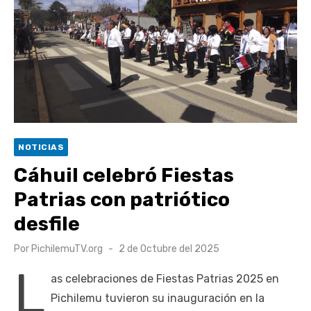
Retrospectiva 2026 | Capítulo 03: lessons on flight – Cecilia
Araneda
Cantor Popular Raúl Acevedo celebra 50 años de carrera en
Pichilemu
Cóctel de Sábado: Sistema frontal en Pichilemu junto al
alcalde Roberto Córdova
UOH y Municipalidad de Machalí suscriben convenio para
NOTICIAS
esterilización de mascotas
Cáhuil celebró Fiestas
Patrias con patriótico
desfile
Publicado
Por
PichilemuTV.org
2 de Octubre del 2025
el
L
as celebraciones de Fiestas Patrias 2025 en
Pichilemu tuvieron su inauguración en la