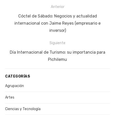
Navegación
Anterior
de
Publicación
Cóctel de Sábado: Negocios y actualidad
entradas
anterior:
internacional con Jaime Reyes (empresario e
inversor)
Siguiente
Siguiente
Día Internacional de Turismo: su importancia para
publicación:
Pichilemu
CATEGORÍAS
Agrupación
Artes
Ciencias y Tecnología