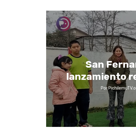
San Ferna
lanzamiento r
Por
PichilemuTV.o