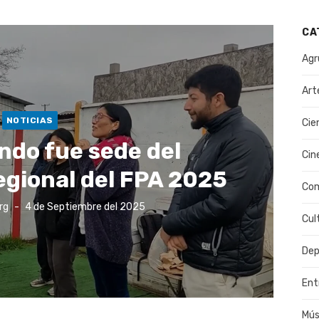
CA
Agr
Art
NOTICIAS
Cie
ndo fue sede del
Cin
egional del FPA 2025
Co
Publicado
rg
4 de Septiembre del 2025
el
Cul
Dep
Ent
Mús