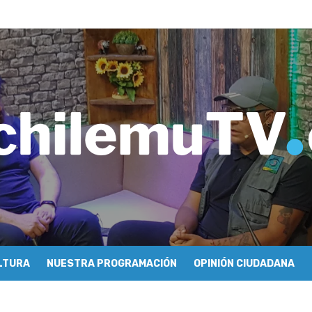
tulo 04: Nabi Saleh – Rafael Guendelman
e periodismo conocieron cómo se hace televisión comunitaria en Pic
hilemu: proyectan festivales y escuela comunitaria
imiento y floricultura con María Lina Fermandois y Luis Polanco
inician la construcción participativa del Plan Local de Restauración 
finió a sus finalistas en su segunda clasificatoria
ulo 03: lessons on flight – Cecilia Araneda
do celebra 50 años de carrera en Pichilemu
 frontal en Pichilemu junto al alcalde Roberto Córdova
chalí suscriben convenio para esterilización de mascotas
LTURA
NUESTRA PROGRAMACIÓN
OPINIÓN CIUDADANA