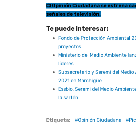
📺 Opinión Ciudadana se estrena cad
señales de televisión.
Te puede interesar:
Fondo de Protección Ambiental 20
proyectos…
Ministerio del Medio Ambiente la
líderes…
Subsecretario y Seremi del Medio
2021 en Marchigüe
Essbio, Seremi del Medio Ambient
la sartén…
Etiqueta:
Opinión Ciudadana
Pi