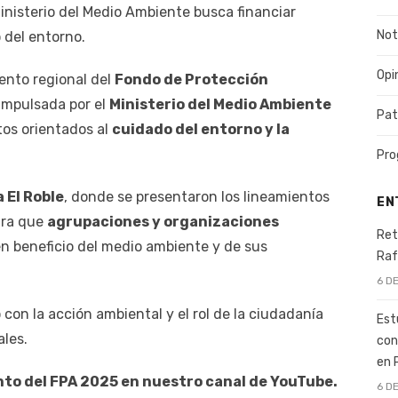
inisterio del Medio Ambiente busca financiar
Not
 del entorno.
Opi
iento regional del
Fondo de Protección
 impulsada por el
Ministerio del Medio Ambiente
Pat
tos orientados al
cuidado del entorno y la
Pro
 El Roble
, donde se presentaron los lineamientos
EN
ara que
agrupaciones y organizaciones
Ret
n beneficio del medio ambiente y de sus
Raf
6 D
on la acción ambiental y el rol de la ciudadanía
Est
ales.
con
en 
nto del FPA 2025 en nuestro canal de YouTube.
6 D