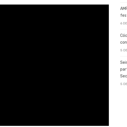
AMP
fes
6 D
Cóc
con
5 D
Sei
par
Sec
5 D