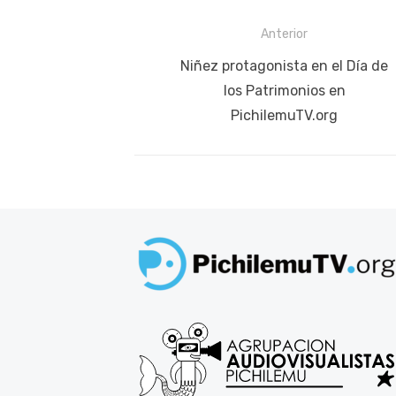
Navegación
Anterior
de
Publicación
Niñez protagonista en el Día de
anterior:
los Patrimonios en
entradas
PichilemuTV.org