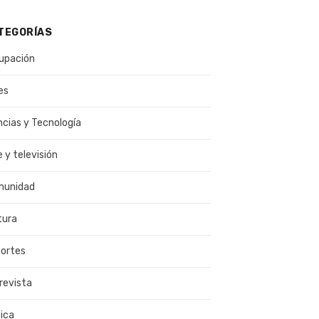
TEGORÍAS
upación
es
ncias y Tecnología
e y televisión
munidad
tura
ortes
revista
ica