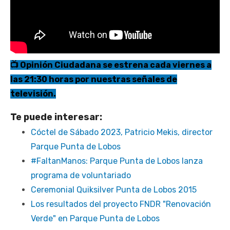
📺 Opinión Ciudadana se estrena cada viernes a
las 21:30 horas por nuestras señales de
televisión.
Te puede interesar:
Cóctel de Sábado 2023, Patricio Mekis, director
Parque Punta de Lobos
#FaltanManos: Parque Punta de Lobos lanza
programa de voluntariado
Ceremonial Quiksilver Punta de Lobos 2015
Los resultados del proyecto FNDR "Renovación
Verde" en Parque Punta de Lobos