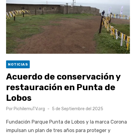
Retrospectiva 2026 | Capítulo 03: lessons on flight – Cecilia
Araneda
Cantor Popular Raúl Acevedo celebra 50 años de carrera en
Pichilemu
Cóctel de Sábado: Sistema frontal en Pichilemu junto al
alcalde Roberto Córdova
UOH y Municipalidad de Machalí suscriben convenio para
NOTICIAS
esterilización de mascotas
Acuerdo de conservación y
restauración en Punta de
Lobos
Publicado
Por
PichilemuTV.org
5 de Septiembre del 2025
el
Fundación Parque Punta de Lobos y la marca Corona
impulsan un plan de tres años para proteger y