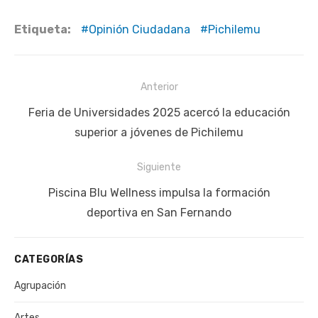
Etiqueta:
Opinión Ciudadana
Pichilemu
Navegación
Anterior
de
Publicación
Feria de Universidades 2025 acercó la educación
entradas
anterior:
superior a jóvenes de Pichilemu
Siguiente
Siguiente
Piscina Blu Wellness impulsa la formación
publicación:
deportiva en San Fernando
CATEGORÍAS
Agrupación
Artes