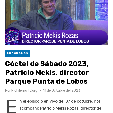
UOH y Municipalidad de Machalí suscriben convenio para
esterilización de mascotas
Hospital de Santa Cruz y Atención Primaria fortalecen
alianza para mejorar el acceso a la atención
gastroenterológica
Rector y diputado Neumann se refieren a cuestionamientos
al CFT O’Higgins
PROGRAMAS
Valparaíso vuelve a posicionarse como la ciudad con la
Cóctel de Sábado 2023,
conexión a internet más rápida del mundo
Patricio Mekis, director
Parque Punta de Lobos
Publicado
Por
PichilemuTV.org
11 de Octubre del 2023
el
E
n el episodio en vivo del 07 de octubre, nos
acompañó Patricio Mekis Rozas, director de