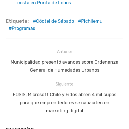
costa en Punta de Lobos
Etiqueta:
Cóctel de Sábado
Pichilemu
Programas
Navegación
Anterior
de
Publicación
Municipalidad presentó avances sobre Ordenanza
entradas
anterior:
General de Humedades Urbanos
Siguiente
Siguiente
FOSIS, Microsoft Chile y Eidos abren 4 mil cupos
publicación:
para que emprendedores se capaciten en
marketing digital