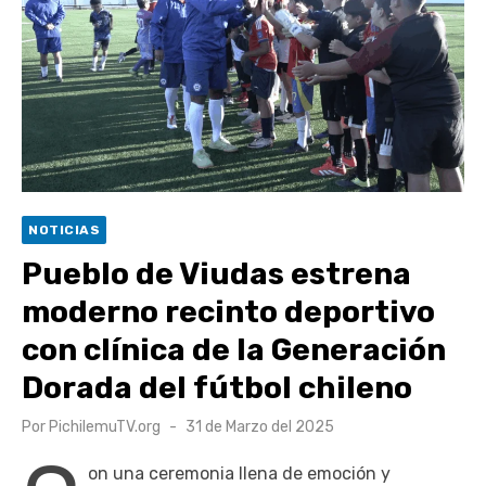
Retrospectiva 2026 | Capítulo 03: lessons on flight – Cecilia
Araneda
Cantor Popular Raúl Acevedo celebra 50 años de carrera en
Pichilemu
Cóctel de Sábado: Sistema frontal en Pichilemu junto al
alcalde Roberto Córdova
UOH y Municipalidad de Machalí suscriben convenio para
NOTICIAS
esterilización de mascotas
Pueblo de Viudas estrena
moderno recinto deportivo
con clínica de la Generación
Dorada del fútbol chileno
Publicado
Por
PichilemuTV.org
31 de Marzo del 2025
el
on una ceremonia llena de emoción y