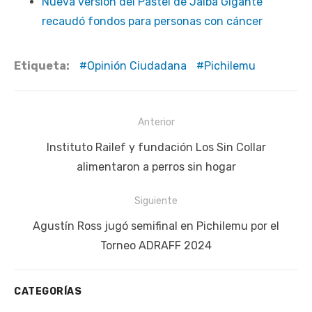
Nueva versión del Pastel de Jaiba Gigante
recaudó fondos para personas con cáncer
Etiqueta:
Opinión Ciudadana
Pichilemu
Navegación
Anterior
de
Publicación
Instituto Railef y fundación Los Sin Collar
entradas
anterior:
alimentaron a perros sin hogar
Siguiente
Siguiente
Agustín Ross jugó semifinal en Pichilemu por el
publicación:
Torneo ADRAFF 2024
CATEGORÍAS