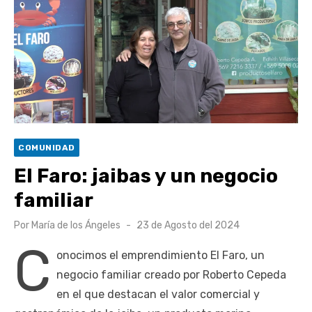
Retrospectiva 2026 | Capítulo 03: lessons on flight – Cecilia
Araneda
Cantor Popular Raúl Acevedo celebra 50 años de carrera en
Pichilemu
Cóctel de Sábado: Sistema frontal en Pichilemu junto al
alcalde Roberto Córdova
UOH y Municipalidad de Machalí suscriben convenio para
COMUNIDAD
esterilización de mascotas
El Faro: jaibas y un negocio
familiar
Publicado
Por
María de los Ángeles
23 de Agosto del 2024
el
C
onocimos el emprendimiento El Faro, un
negocio familiar creado por Roberto Cepeda
en el que destacan el valor comercial y