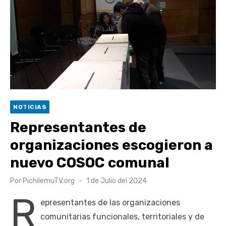
Retrospectiva 2026 | Capítulo 03: lessons on flight – Cecilia
Araneda
Cantor Popular Raúl Acevedo celebra 50 años de carrera en
Pichilemu
Cóctel de Sábado: Sistema frontal en Pichilemu junto al
alcalde Roberto Córdova
UOH y Municipalidad de Machalí suscriben convenio para
NOTICIAS
esterilización de mascotas
Representantes de
organizaciones escogieron a
nuevo COSOC comunal
Publicado
Por
PichilemuTV.org
1 de Julio del 2024
el
R
epresentantes de las organizaciones
comunitarias funcionales, territoriales y de