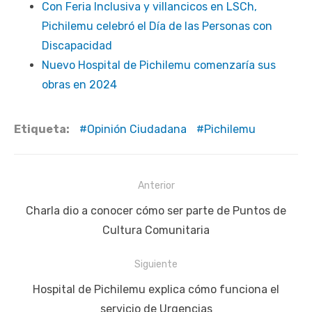
Con Feria Inclusiva y villancicos en LSCh,
Pichilemu celebró el Día de las Personas con
Discapacidad
Nuevo Hospital de Pichilemu comenzaría sus
obras en 2024
Etiqueta:
Opinión Ciudadana
Pichilemu
Navegación
Anterior
de
Publicación
Charla dio a conocer cómo ser parte de Puntos de
entradas
anterior:
Cultura Comunitaria
Siguiente
Siguiente
Hospital de Pichilemu explica cómo funciona el
publicación:
servicio de Urgencias