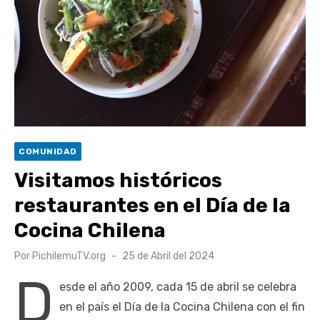
escuela comunitaria
Cóctel de Sábado: Emprendimiento y floricultura con María
Lina Fermandois y Luis Polanco
Seis comunas de O’Higgins inician la construcción
participativa del Plan Local de Restauración del Secano
Costero Nilahue
Torneo Arena Rimar 2026 definió a sus finalistas en su
COMUNIDAD
segunda clasificatoria
Visitamos históricos
Retrospectiva 2026 | Capítulo 03: lessons on flight – Cecilia
restaurantes en el Día de la
Araneda
Cocina Chilena
Publicado
Por
PichilemuTV.org
25 de Abril del 2024
el
D
esde el año 2009, cada 15 de abril se celebra
en el país el Día de la Cocina Chilena con el fin