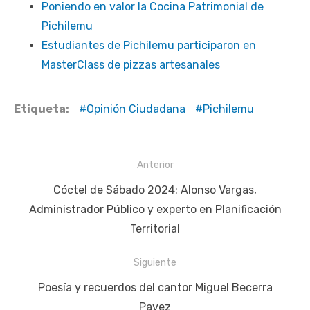
Poniendo en valor la Cocina Patrimonial de
Pichilemu
Estudiantes de Pichilemu participaron en
MasterClass de pizzas artesanales
Etiqueta:
Opinión Ciudadana
Pichilemu
Navegación
Anterior
de
Publicación
Cóctel de Sábado 2024: Alonso Vargas,
entradas
anterior:
Administrador Público y experto en Planificación
Territorial
Siguiente
Siguiente
Poesía y recuerdos del cantor Miguel Becerra
publicación:
Pavez