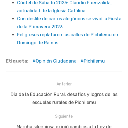
Cóctel de Sábado 2025: Claudio Fuenzalida,
actualidad de la Iglesia Católica
Con desfile de carros alegóricos se vivió la Fiesta
de la Primavera 2023
Feligreses replataron las calles de Pichilemu en
Domingo de Ramos
Etiqueta:
Opinión Ciudadana
Pichilemu
Navegación
Anterior
de
Publicación
Día de la Educación Rural: desafíos y logros de las
entradas
anterior:
escuelas rurales de Pichilemu
Siguiente
Siguiente
Marcha silenciosa exigió cambios a la Ley de