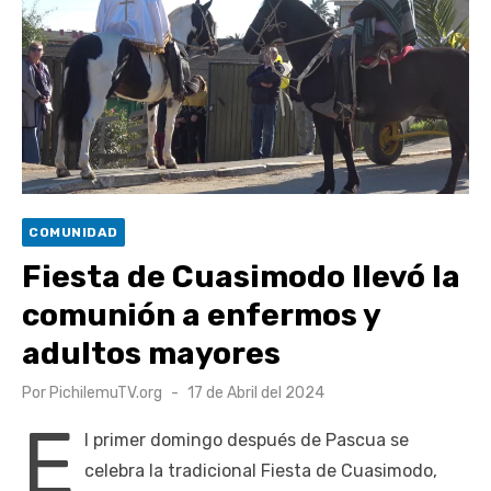
escuela comunitaria
Cóctel de Sábado: Emprendimiento y floricultura con María
Lina Fermandois y Luis Polanco
Seis comunas de O’Higgins inician la construcción
participativa del Plan Local de Restauración del Secano
Costero Nilahue
Torneo Arena Rimar 2026 definió a sus finalistas en su
COMUNIDAD
segunda clasificatoria
Fiesta de Cuasimodo llevó la
Retrospectiva 2026 | Capítulo 03: lessons on flight – Cecilia
comunión a enfermos y
Araneda
adultos mayores
Publicado
Por
PichilemuTV.org
17 de Abril del 2024
el
E
l primer domingo después de Pascua se
celebra la tradicional Fiesta de Cuasimodo,