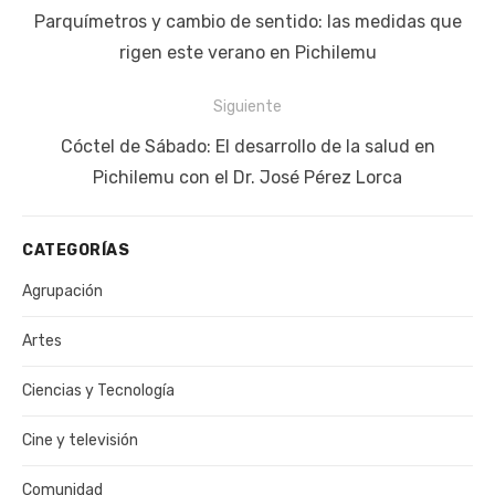
de
Publicación
Parquímetros y cambio de sentido: las medidas que
entradas
anterior:
rigen este verano en Pichilemu
Siguiente
Siguiente
Cóctel de Sábado: El desarrollo de la salud en
publicación:
Pichilemu con el Dr. José Pérez Lorca
CATEGORÍAS
Agrupación
Artes
Ciencias y Tecnología
Cine y televisión
Comunidad