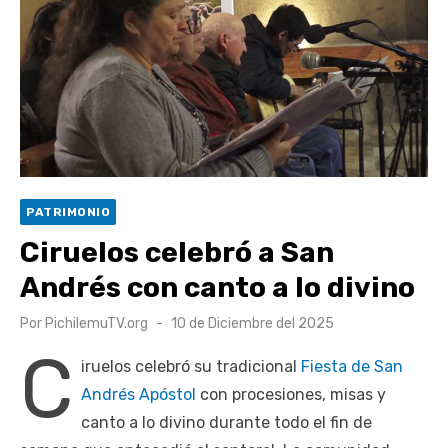
escuela comunitaria
Cóctel de Sábado: Emprendimiento y floricultura con María
Lina Fermandois y Luis Polanco
Seis comunas de O’Higgins inician la construcción
participativa del Plan Local de Restauración del Secano
Costero Nilahue
Torneo Arena Rimar 2026 definió a sus finalistas en su
PATRIMONIO
segunda clasificatoria
Ciruelos celebró a San
Retrospectiva 2026 | Capítulo 03: lessons on flight – Cecilia
Andrés con canto a lo divino
Araneda
Publicado
Por
PichilemuTV.org
10 de Diciembre del 2025
el
C
iruelos celebró su tradicional
Fiesta de San
Andrés Apóstol
con procesiones, misas y
canto a lo divino durante todo el fin de