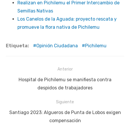
Realizan en Pichilemu el Primer Intercambio de
Semillas Nativas
Los Canelos de la Aguada: proyecto rescata y
promueve la flora nativa de Pichilemu
Etiqueta:
Opinión Ciudadana
Pichilemu
Navegación
Anterior
de
Publicación
Hospital de Pichilemu se manifiesta contra
entradas
anterior:
despidos de trabajadores
Siguiente
Siguiente
Santiago 2023: Algueros de Punta de Lobos exigen
publicación:
compensación