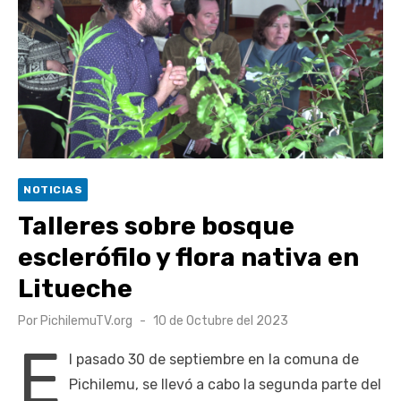
Retrospectiva 2026 | Capítulo 03: lessons on flight – Cecilia
Araneda
Cantor Popular Raúl Acevedo celebra 50 años de carrera en
Pichilemu
Cóctel de Sábado: Sistema frontal en Pichilemu junto al
alcalde Roberto Córdova
UOH y Municipalidad de Machalí suscriben convenio para
NOTICIAS
esterilización de mascotas
Talleres sobre bosque
esclerófilo y flora nativa en
Litueche
Publicado
Por
PichilemuTV.org
10 de Octubre del 2023
el
E
l pasado 30 de septiembre en la comuna de
Pichilemu, se llevó a cabo la segunda parte del