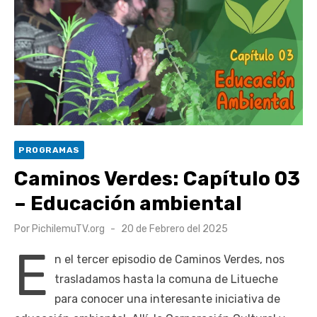
escuela comunitaria
Cóctel de Sábado: Emprendimiento y floricultura con María
Lina Fermandois y Luis Polanco
Seis comunas de O’Higgins inician la construcción
participativa del Plan Local de Restauración del Secano
Costero Nilahue
Torneo Arena Rimar 2026 definió a sus finalistas en su
PROGRAMAS
segunda clasificatoria
Caminos Verdes: Capítulo 03
Retrospectiva 2026 | Capítulo 03: lessons on flight – Cecilia
– Educación ambiental
Araneda
Publicado
Por
PichilemuTV.org
20 de Febrero del 2025
el
E
n el tercer episodio de Caminos Verdes, nos
trasladamos hasta la comuna de Litueche
para conocer una interesante iniciativa de