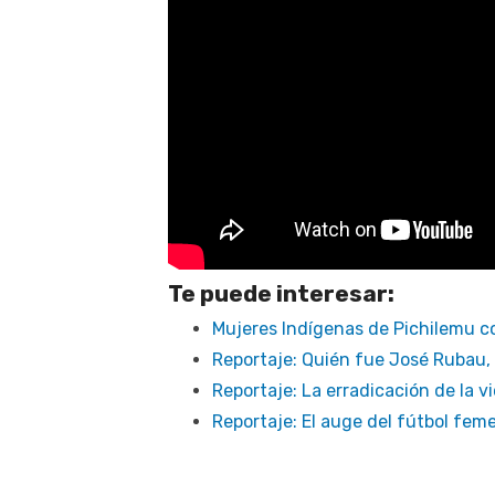
Te puede interesar:
Mujeres Indígenas de Pichilemu 
Reportaje: Quién fue José Rubau,
Reportaje: La erradicación de la v
Reportaje: El auge del fútbol fem