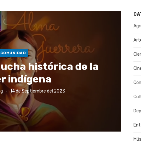
CA
Agr
Art
COMUNIDAD
Cie
lucha histórica de la
Cin
r indígena
Co
Publicado
rg
14 de Septiembre del 2023
el
Cul
Dep
Ent
Mús