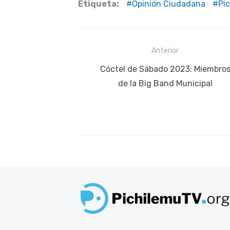
Etiqueta:
Opinión Ciudadana
Pi
Navegación
Anterior
de
Publicación
Cóctel de Sábado 2023: Miembro
anterior:
de la Big Band Municipal
entradas