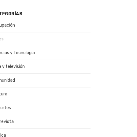
TEGORÍAS
upación
es
ncias y Tecnología
e y televisión
munidad
tura
ortes
revista
ica