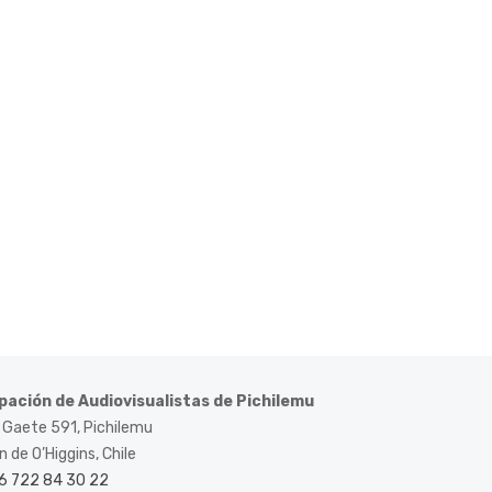
pación de Audiovisualistas de Pichilemu
 Gaete 591, Pichilemu
 de O’Higgins, Chile
6 722 84 30 22