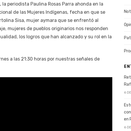
, la periodista Paulina Rosas Parra ahonda en la
Not
ional de las Mujeres Indígenas, fecha en que se
tolina Sisa, mujer aymara que se enfrentó al
Opi
aje, mujeres de pueblos originarios nos responden
ualidad, los logros que han alcanzado y su rol en la
Pat
Pro
nes a las 21:30 horas por nuestras señales de
EN
Ret
Raf
6 D
Est
con
en 
6 D