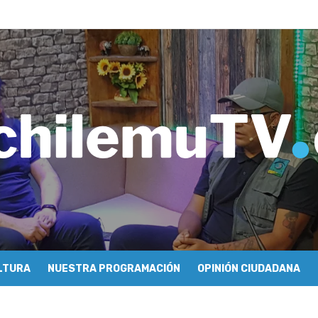
tulo 04: Nabi Saleh – Rafael Guendelman
e periodismo conocieron cómo se hace televisión comunitaria en Pic
hilemu: proyectan festivales y escuela comunitaria
imiento y floricultura con María Lina Fermandois y Luis Polanco
inician la construcción participativa del Plan Local de Restauración 
finió a sus finalistas en su segunda clasificatoria
ulo 03: lessons on flight – Cecilia Araneda
do celebra 50 años de carrera en Pichilemu
 frontal en Pichilemu junto al alcalde Roberto Córdova
chalí suscriben convenio para esterilización de mascotas
LTURA
NUESTRA PROGRAMACIÓN
OPINIÓN CIUDADANA