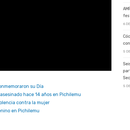
AMP
fes
6 D
Cóc
con
5 D
Sei
par
Sec
conmemoraron su Día
5 D
 asesinado hace 14 años en Pichilemu
iolencia contra la mujer
enino en Pichilemu