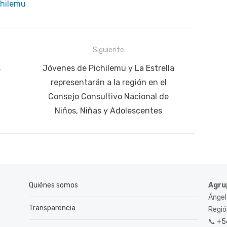
chilemu
Siguiente
Siguiente
s
Jóvenes de Pichilemu y La Estrella
publicación:
representarán a la región en el
Consejo Consultivo Nacional de
Niños, Niñas y Adolescentes
Quiénes somos
Agru
Ángel
Transparencia
Región
📞
+5