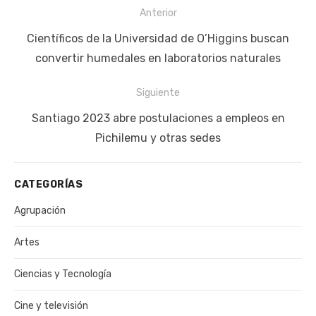
Navegación
Anterior
de
Publicación
Científicos de la Universidad de O’Higgins buscan
entradas
anterior:
convertir humedales en laboratorios naturales
Siguiente
Siguiente
Santiago 2023 abre postulaciones a empleos en
publicación:
Pichilemu y otras sedes
CATEGORÍAS
Agrupación
Artes
Ciencias y Tecnología
Cine y televisión