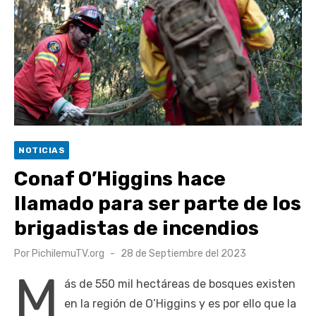
UOH y Municipalidad de Machalí suscriben convenio para
esterilización de mascotas
Hospital de Santa Cruz y Atención Primaria fortalecen
alianza para mejorar el acceso a la atención
gastroenterológica
Rector y diputado Neumann se refieren a cuestionamientos
al CFT O’Higgins
NOTICIAS
Valparaíso vuelve a posicionarse como la ciudad con la
Conaf O’Higgins hace
conexión a internet más rápida del mundo
llamado para ser parte de los
brigadistas de incendios
Publicado
Por
PichilemuTV.org
28 de Septiembre del 2023
el
M
ás de 550 mil hectáreas de bosques existen
en la región de O’Higgins y es por ello que la