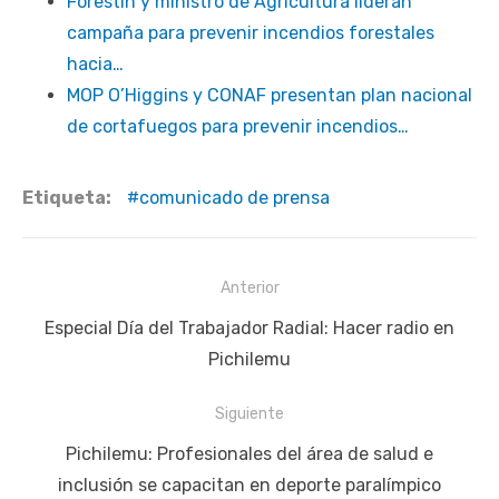
Forestín y ministro de Agricultura lideran
campaña para prevenir incendios forestales
hacia…
MOP O’Higgins y CONAF presentan plan nacional
de cortafuegos para prevenir incendios…
Etiqueta:
comunicado de prensa
Navegación
Anterior
de
Publicación
Especial Día del Trabajador Radial: Hacer radio en
entradas
anterior:
Pichilemu
Siguiente
Siguiente
Pichilemu: Profesionales del área de salud e
publicación:
inclusión se capacitan en deporte paralímpico