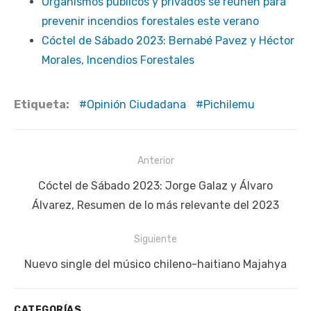
Organismos públicos y privados se reúnen para
prevenir incendios forestales este verano
Cóctel de Sábado 2023: Bernabé Pavez y Héctor
Morales, Incendios Forestales
Etiqueta:
Opinión Ciudadana
Pichilemu
Navegación
Anterior
de
Publicación
Cóctel de Sábado 2023: Jorge Galaz y Álvaro
entradas
anterior:
Álvarez, Resumen de lo más relevante del 2023
Siguiente
Siguiente
Nuevo single del músico chileno-haitiano Majahya
publicación:
CATEGORÍAS