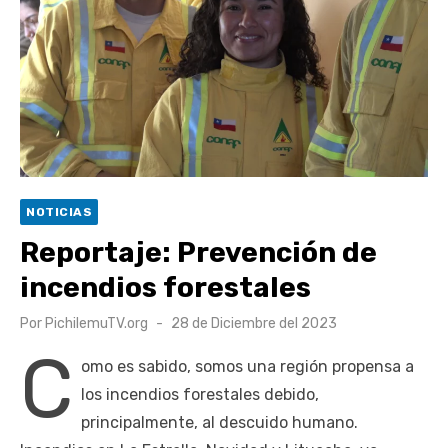
Retrospectiva 2026 | Capítulo 03: lessons on flight – Cecilia
Araneda
Cantor Popular Raúl Acevedo celebra 50 años de carrera en
Pichilemu
Cóctel de Sábado: Sistema frontal en Pichilemu junto al
alcalde Roberto Córdova
UOH y Municipalidad de Machalí suscriben convenio para
NOTICIAS
esterilización de mascotas
Reportaje: Prevención de
incendios forestales
Publicado
Por
PichilemuTV.org
28 de Diciembre del 2023
el
C
omo es sabido, somos una región propensa a
los incendios forestales debido,
principalmente, al descuido humano.