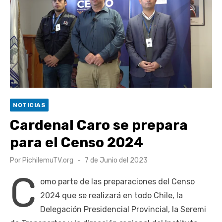
escuela comunitaria
Cóctel de Sábado: Emprendimiento y floricultura con María
Lina Fermandois y Luis Polanco
Seis comunas de O’Higgins inician la construcción
participativa del Plan Local de Restauración del Secano
Costero Nilahue
Torneo Arena Rimar 2026 definió a sus finalistas en su
NOTICIAS
segunda clasificatoria
Cardenal Caro se prepara
Retrospectiva 2026 | Capítulo 03: lessons on flight – Cecilia
para el Censo 2024
Araneda
Publicado
Por
PichilemuTV.org
7 de Junio del 2023
el
C
omo parte de las preparaciones del Censo
2024 que se realizará en todo Chile, la
Delegación Presidencial Provincial, la Seremi