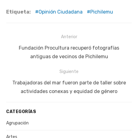
Etiqueta:
Opinión Ciudadana
Pichilemu
Navegación
Anterior
de
Publicación
Fundación Procultura recuperó fotografías
entradas
anterior:
antiguas de vecinos de Pichilemu
Siguiente
Siguiente
Trabajadoras del mar fueron parte de taller sobre
publicación:
actividades conexas y equidad de género
CATEGORÍAS
Agrupación
Artes