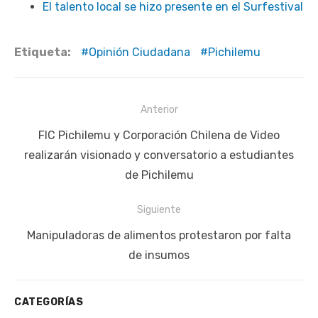
El talento local se hizo presente en el Surfestival
Etiqueta:
Opinión Ciudadana
Pichilemu
Navegación
Anterior
de
Publicación
FIC Pichilemu y Corporación Chilena de Video
entradas
anterior:
realizarán visionado y conversatorio a estudiantes
de Pichilemu
Siguiente
Siguiente
Manipuladoras de alimentos protestaron por falta
publicación:
de insumos
CATEGORÍAS