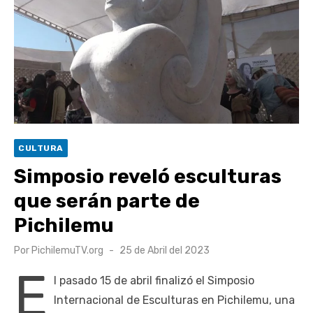
Retrospectiva 2026 | Capítulo 03: lessons on flight – Cecilia
Araneda
Cantor Popular Raúl Acevedo celebra 50 años de carrera en
Pichilemu
Cóctel de Sábado: Sistema frontal en Pichilemu junto al
alcalde Roberto Córdova
UOH y Municipalidad de Machalí suscriben convenio para
CULTURA
esterilización de mascotas
Simposio reveló esculturas
que serán parte de
Pichilemu
Publicado
Por
PichilemuTV.org
25 de Abril del 2023
el
E
l pasado 15 de abril finalizó el Simposio
Internacional de Esculturas en Pichilemu, una