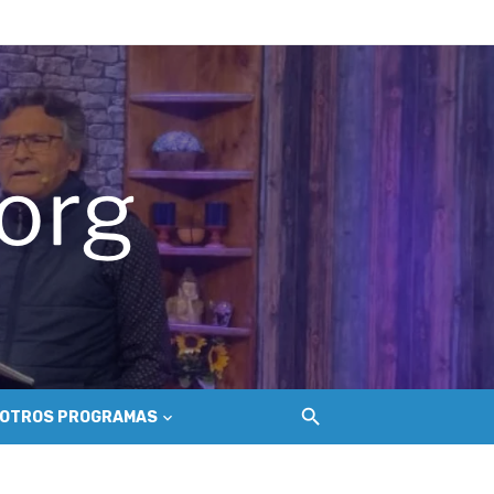
del Secano Costero Nilahue
ción gastroenterológica
o
OTROS PROGRAMAS