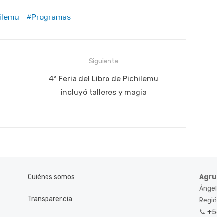
ilemu
Programas
Siguiente
Siguiente
e
4ª Feria del Libro de Pichilemu
publicación:
incluyó talleres y magia
Quiénes somos
Agru
Ángel
Transparencia
Región
📞
+5