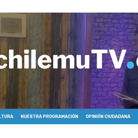
imiento y floricultura con María Lina Fermandois y Luis Polanco
inician la construcción participativa del Plan Local de Restauración 
finió a sus finalistas en su segunda clasificatoria
ulo 03: lessons on flight – Cecilia Araneda
do celebra 50 años de carrera en Pichilemu
 frontal en Pichilemu junto al alcalde Roberto Córdova
chalí suscriben convenio para esterilización de mascotas
Atención Primaria fortalecen alianza para mejorar el acceso a la aten
 se refieren a cuestionamientos al CFT O’Higgins
ionarse como la ciudad con la conexión a internet más rápida del mund
LTURA
NUESTRA PROGRAMACIÓN
OPINIÓN CIUDADANA