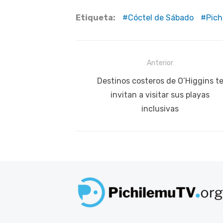
Etiqueta:
Cóctel de Sábado
Pich
Navegación
Anterior
de
Publicación
Destinos costeros de O’Higgins t
anterior:
invitan a visitar sus playas
entradas
inclusivas