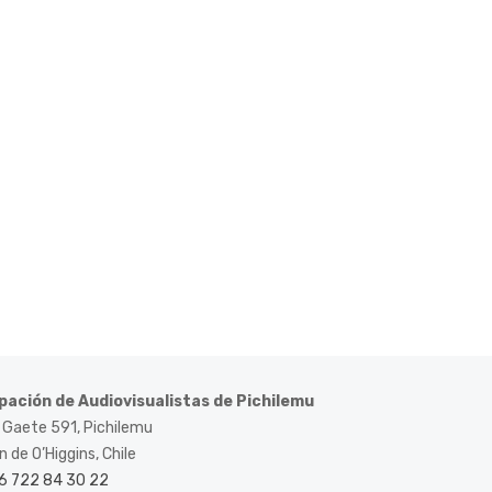
pación de Audiovisualistas de Pichilemu
 Gaete 591, Pichilemu
 de O’Higgins, Chile
6 722 84 30 22