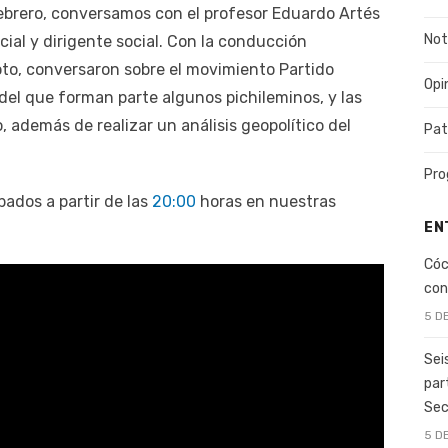
 febrero, conversamos con el profesor Eduardo Artés
Not
cial y dirigente social. Con la conducción
oto, conversaron sobre el movimiento Partido
Opi
del que forman parte algunos pichileminos, y las
 además de realizar un análisis geopolítico del
Pat
Pro
bados a partir de las
20:00
horas en nuestras
EN
Cóc
con
5 D
Sei
par
Sec
5 D