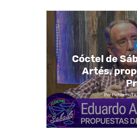
Cóctel de Sá
Artés, pro
Pr
Por
PichilemuTV