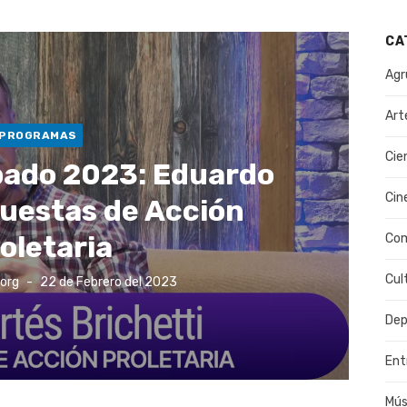
CA
Agr
Art
PROGRAMAS
Cie
bado 2023: Eduardo
Cin
puestas de Acción
oletaria
Co
Cul
Publicado
.org
22 de Febrero del 2023
el
Dep
Ent
Mús