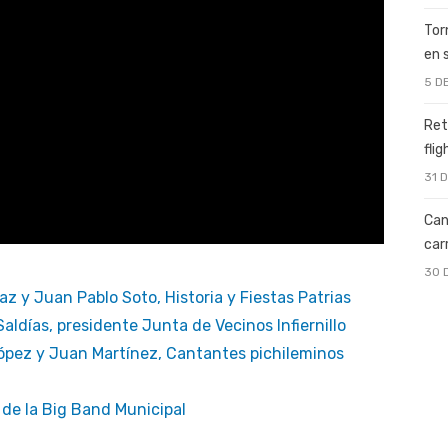
Tor
en 
5 D
Ret
fli
31 
Can
car
30 
z y Juan Pablo Soto, Historia y Fiestas Patrias
ldías, presidente Junta de Vecinos Infiernillo
pez y Juan Martínez, Cantantes pichileminos
de la Big Band Municipal