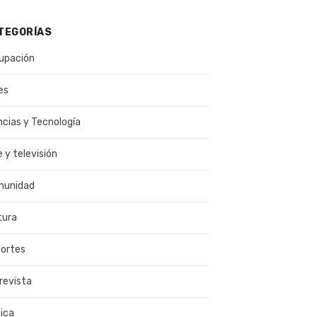
TEGORÍAS
upación
es
ncias y Tecnología
e y televisión
munidad
tura
ortes
revista
ica