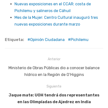
Nuevas exposiciones en el CCAR: costa de
Pichilemu y salineros de Cáhuil
Mes de la Mujer: Centro Cultural inauguró tres
nuevas exposiciones durante marzo
Etiqueta:
Opinión Ciudadana
Pichilemu
Navegación
Anterior
de
Publicación
Ministerio de Obras Públicas dio a conocer balance
entradas
anterior:
hídrico en la Región de O’Higgins
Siguiente
Siguiente
Jaque mate: UOH tendrá dos representantes
publicación:
en las Olimpíadas de Ajedrez en India