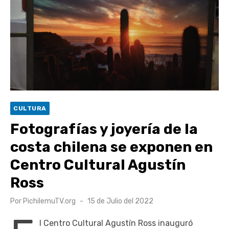
UOH y Municipalidad de Machalí suscriben convenio para
esterilización de mascotas
Hospital de Santa Cruz y Atención Primaria fortalecen
alianza para mejorar el acceso a la atención
gastroenterológica
Rector y diputado Neumann se refieren a cuestionamientos
al CFT O’Higgins
CULTURA
Valparaíso vuelve a posicionarse como la ciudad con la
Fotografías y joyería de la
conexión a internet más rápida del mundo
costa chilena se exponen en
Centro Cultural Agustín
Ross
Publicado
Por
PichilemuTV.org
15 de Julio del 2022
el
l Centro Cultural Agustín Ross inauguró