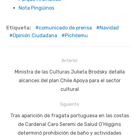
Nota Pingüinos
Etiqueta:
comunicado de prensa
Navidad
Opinión Ciudadana
Pichilemu
Navegación
Anterior
de
Publicación
Ministra de las Culturas Julieta Brodsky detalla
entradas
anterior:
alcances del plan Chile Apoya para el sector
cultural
Siguiente
Siguiente
Tras aparición de fragata portuguesa en las costas
publicación:
de Cardenal Caro Seremi de Salud O’Higgins
determinó prohibición de baño y actividades