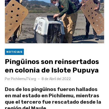
escuela comunitaria
Cóctel de Sábado: Emprendimiento y floricultura con María
Lina Fermandois y Luis Polanco
Seis comunas de O’Higgins inician la construcción
participativa del Plan Local de Restauración del Secano
Costero Nilahue
Torneo Arena Rimar 2026 definió a sus finalistas en su
NOTICIAS
segunda clasificatoria
Pingüinos son reinsertados
Retrospectiva 2026 | Capítulo 03: lessons on flight – Cecilia
en colonia de Islote Pupuya
Araneda
Publicado
Por
PichilemuTV.org
8 de Abril del 2022
el
Dos de los pingüinos fueron hallados
en mal estado en Pichilemu, mientras
que el tercero fue rescatado desde la
región del Maule.