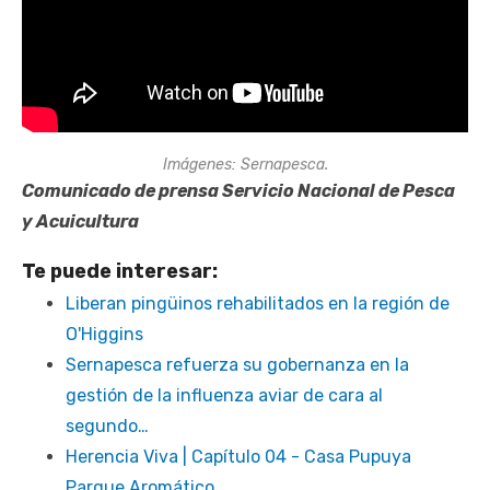
Imágenes: Sernapesca.
Comunicado de prensa Servicio Nacional de Pesca
y Acuicultura
Te puede interesar:
Liberan pingüinos rehabilitados en la región de
O'Higgins
Sernapesca refuerza su gobernanza en la
gestión de la influenza aviar de cara al
segundo…
Herencia Viva | Capítulo 04 - Casa Pupuya
Parque Aromático