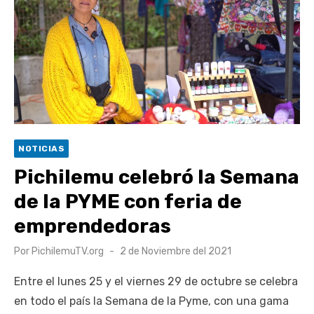
escuela comunitaria
Cóctel de Sábado: Emprendimiento y floricultura con María
Lina Fermandois y Luis Polanco
Seis comunas de O’Higgins inician la construcción
participativa del Plan Local de Restauración del Secano
Costero Nilahue
Torneo Arena Rimar 2026 definió a sus finalistas en su
NOTICIAS
segunda clasificatoria
Pichilemu celebró la Semana
Retrospectiva 2026 | Capítulo 03: lessons on flight – Cecilia
de la PYME con feria de
Araneda
emprendedoras
Publicado
Por
PichilemuTV.org
2 de Noviembre del 2021
el
Entre el lunes 25 y el viernes 29 de octubre se celebra
en todo el país la Semana de la Pyme, con una gama