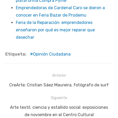
plataforma Compra Pyme
Emprendedoras de Cardenal Caro se dieron a
conocer en Feria Bazar de Prodemu
Feria de la Reparación: emprendedores
enseñaron por qué es mejor reparar que
desechar
Etiqueta:
Opinión Ciudadana
Navegación
Anterior
de
Publicación
CreArte: Cristian Sáez Maureira, fotógrafo de surf
entradas
anterior:
Siguiente
Siguiente
Arte textil, ciencia y estallido social: exposiciones
publicación:
de noviembre en el Centro Cultural