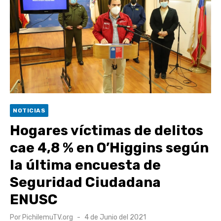
escuela comunitaria
Cóctel de Sábado: Emprendimiento y floricultura con María
Lina Fermandois y Luis Polanco
Seis comunas de O’Higgins inician la construcción
participativa del Plan Local de Restauración del Secano
Costero Nilahue
Torneo Arena Rimar 2026 definió a sus finalistas en su
segunda clasificatoria
NOTICIAS
Retrospectiva 2026 | Capítulo 03: lessons on flight – Cecilia
Hogares víctimas de delitos
Araneda
cae 4,8 % en O’Higgins según
la última encuesta de
Seguridad Ciudadana
ENUSC
Publicado
Por
PichilemuTV.org
4 de Junio del 2021