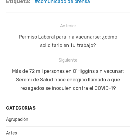
Etiqueta:
comunicado de prensa
Navegación
Anterior
de
Publicación
Permiso Laboral para ir a vacunarse: ¿cómo
entradas
anterior:
solicitarlo en tu trabajo?
Siguiente
Siguiente
Más de 72 mil personas en O’Higgins sin vacunar:
publicación:
Seremi de Salud hace enérgico llamado a que
rezagados se inoculen contra el COVID-19
CATEGORÍAS
Agrupación
Artes