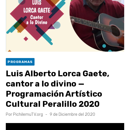
Retrospectiva 2026 | Capítulo 03: lessons on flight – Cecilia
Araneda
Cantor Popular Raúl Acevedo celebra 50 años de carrera en
Pichilemu
Cóctel de Sábado: Sistema frontal en Pichilemu junto al
alcalde Roberto Córdova
UOH y Municipalidad de Machalí suscriben convenio para
PROGRAMAS
esterilización de mascotas
Luis Alberto Lorca Gaete,
cantor a lo divino —
Programación Artístico
Cultural Peralillo 2020
Publicado
Por
PichilemuTV.org
9 de Diciembre del 2020
el