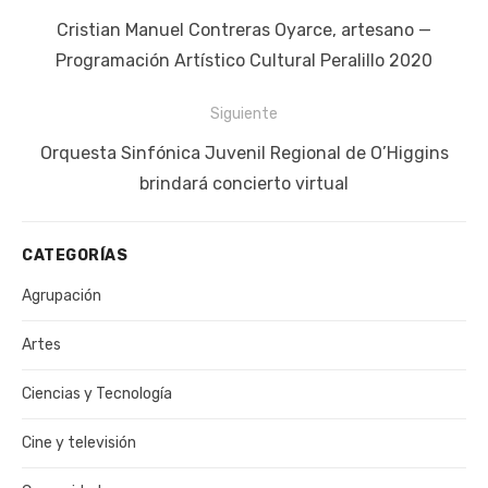
de
Publicación
Cristian Manuel Contreras Oyarce, artesano —
entradas
anterior:
Programación Artístico Cultural Peralillo 2020
Siguiente
Siguiente
Orquesta Sinfónica Juvenil Regional de O’Higgins
publicación:
brindará concierto virtual
CATEGORÍAS
Agrupación
Artes
Ciencias y Tecnología
Cine y televisión