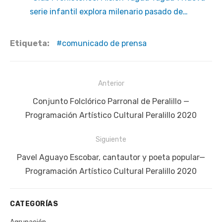
serie infantil explora milenario pasado de…
Etiqueta:
comunicado de prensa
Navegación
Anterior
de
Publicación
Conjunto Folclórico Parronal de Peralillo —
entradas
anterior:
Programación Artístico Cultural Peralillo 2020
Siguiente
Siguiente
Pavel Aguayo Escobar, cantautor y poeta popular—
publicación:
Programación Artístico Cultural Peralillo 2020
CATEGORÍAS