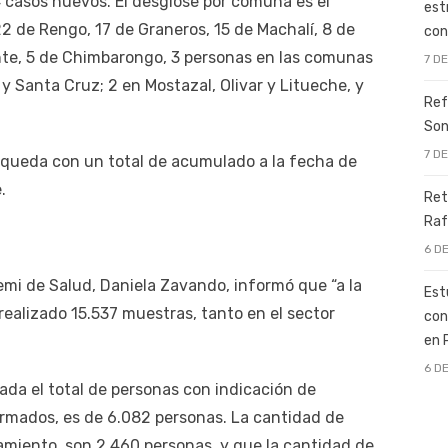
 casos nuevos. El desglose por comuna es el
est
2 de Rengo, 17 de Graneros, 15 de Machalí, 8 de
con
nte, 5 de Chimbarongo, 3 personas en las comunas
7 D
 Santa Cruz; 2 en Mostazal, Olivar y Litueche, y
Ref
Son
7 D
 queda con un total de acumulado a la fecha de
.
Ret
Raf
6 D
emi de Salud, Daniela Zavando, informó que “a la
Est
realizado 15.537 muestras, tanto en el sector
con
en 
6 D
a el total de personas con indicación de
irmados, es de 6.082 personas. La cantidad de
amiento, son 2.460 personas, y que la cantidad de