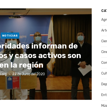
CA
Agr
Art
NOTICIAS
Cie
oridades informan de
Cin
s y casos activos son
en la región
Co
Cul
Publicado
V.org
22 de Junio del 2020
el
Dep
Ent
Mús