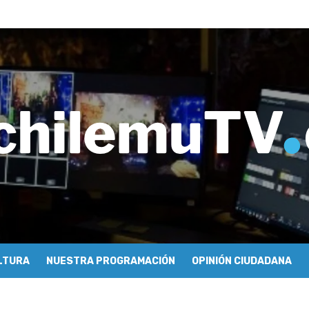
ros de Economía y Obras Públicas para buscar una salida a la crisis q
imiento de Mundo Móvil y avanza en su estrategia para construir un 
y Sonido en torno a la exposición “Zincnético”
eh – Rafael Guendelman
cieron cómo se hace televisión comunitaria en Pichilemu
 festivales y escuela comunitaria
tura con María Lina Fermandois y Luis Polanco
cción participativa del Plan Local de Restauración del Secano Costero
stas en su segunda clasificatoria
 flight – Cecilia Araneda
LTURA
NUESTRA PROGRAMACIÓN
OPINIÓN CIUDADANA