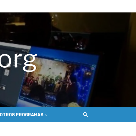
ue golpea a los salineros de Cáhuil
ecosistema de conectividad
 Nilahue
OTROS PROGRAMAS