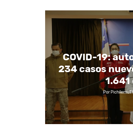
COVID-19: aut
234 casos nuevo
1.641 
Por
PichilemuT