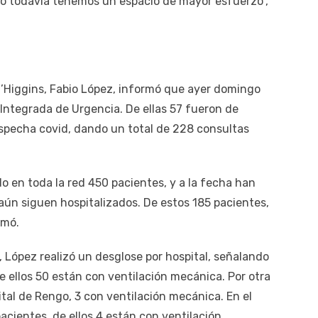
o todavía tenemos un espacio de mayor esfuerzo”,
e O’Higgins, Fabio López, informó que ayer domingo
 Integrada de Urgencia. De ellas 57 fueron de
sospecha covid, dando un total de 228 consultas
do en toda la red 450 pacientes, y a la fecha han
aún siguen hospitalizados. De estos 185 pacientes,
rmó.
, López realizó un desglose por hospital, señalando
de ellos 50 están con ventilación mecánica. Por otra
tal de Rengo, 3 con ventilación mecánica. En el
cientes, de ellos 4 están con ventilación