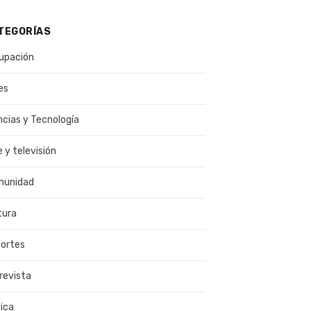
TEGORÍAS
upación
es
ncias y Tecnología
e y televisión
munidad
tura
ortes
revista
ica