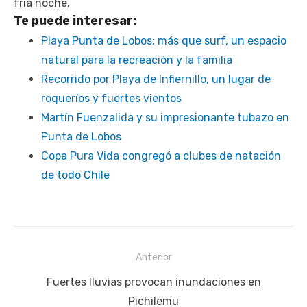
fría noche.
Te puede interesar:
Playa Punta de Lobos: más que surf, un espacio
natural para la recreación y la familia
Recorrido por Playa de Infiernillo, un lugar de
roqueríos y fuertes vientos
Martín Fuenzalida y su impresionante tubazo en
Punta de Lobos
Copa Pura Vida congregó a clubes de natación
de todo Chile
Navegación
Anterior
de
Publicación
Fuertes lluvias provocan inundaciones en
entradas
anterior:
Pichilemu