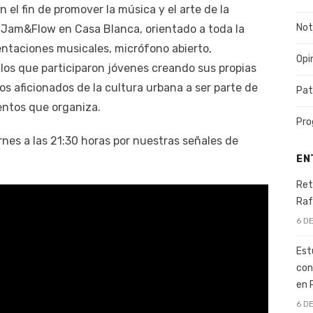
 el fin de promover la música y el arte de la
Not
o Jam&Flow en Casa Blanca, orientado a toda la
entaciones musicales, micrófono abierto,
Opi
 los que participaron jóvenes creando sus propias
os aficionados de la cultura urbana a ser parte de
Pat
entos que organiza.
Pro
nes a las 21:30 horas por nuestras señales de
EN
Ret
Raf
6 D
Est
con
en 
6 D