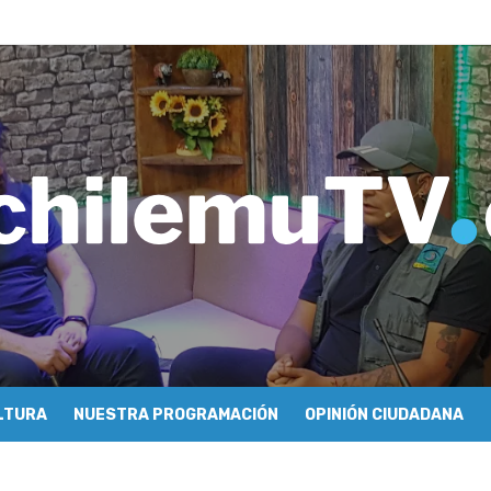
tulo 04: Nabi Saleh – Rafael Guendelman
e periodismo conocieron cómo se hace televisión comunitaria en Pic
hilemu: proyectan festivales y escuela comunitaria
imiento y floricultura con María Lina Fermandois y Luis Polanco
inician la construcción participativa del Plan Local de Restauración 
finió a sus finalistas en su segunda clasificatoria
ulo 03: lessons on flight – Cecilia Araneda
do celebra 50 años de carrera en Pichilemu
 frontal en Pichilemu junto al alcalde Roberto Córdova
chalí suscriben convenio para esterilización de mascotas
LTURA
NUESTRA PROGRAMACIÓN
OPINIÓN CIUDADANA