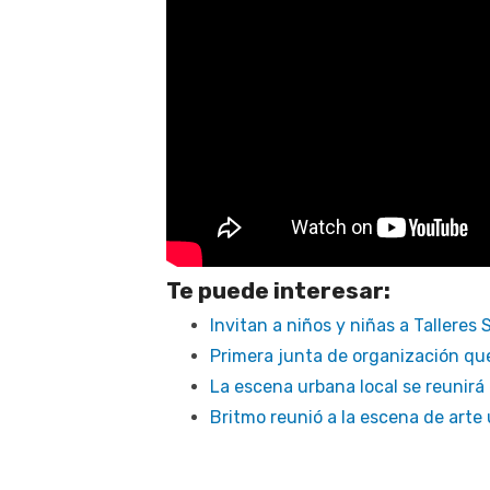
Te puede interesar:
Invitan a niños y niñas a Talleres
Primera junta de organización qu
La escena urbana local se reunirá
Britmo reunió a la escena de arte