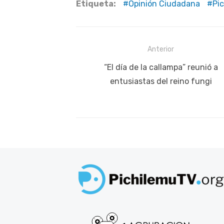
Etiqueta:
Opinión Ciudadana
Pi
Navegación
Anterior
de
Publicación
“El día de la callampa” reunió a
anterior:
entusiastas del reino fungi
entradas