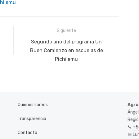
chilemu
Siguiente
Siguiente
Segundo año del programa Un
publicación:
Buen Comienzo en escuelas de
Pichilemu
Quiénes somos
Agru
Ángel
Transparencia
Región
📞
+5
Contacto
📅 Lu