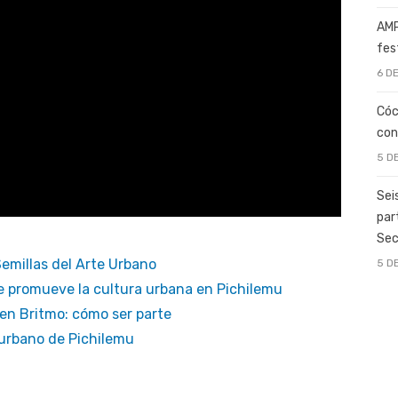
AMP
fes
6 D
Cóc
con
5 D
Sei
par
Sec
 Semillas del Arte Urbano
5 D
e promueve la cultura urbana en Pichilemu
 en Britmo: cómo ser parte
 urbano de Pichilemu