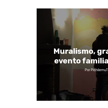
Muralismo, gra
evento famili
Por
PichilemuT