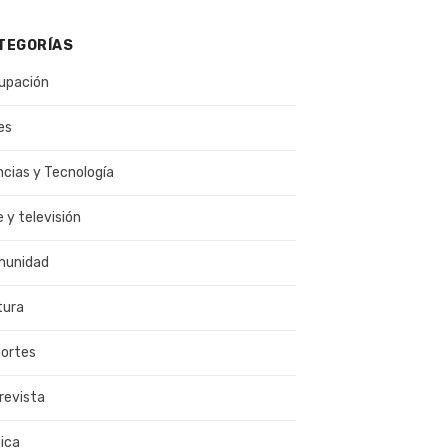
TEGORÍAS
upación
es
ncias y Tecnología
e y televisión
munidad
tura
ortes
revista
ica