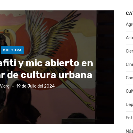
CA
Agr
Art
CULTURA
Cie
fiti y mic abierto en
Cin
ar de cultura urbana
Co
Publicado
V.org
19 de Julio del 2024
el
Cul
Dep
Ent
Mús