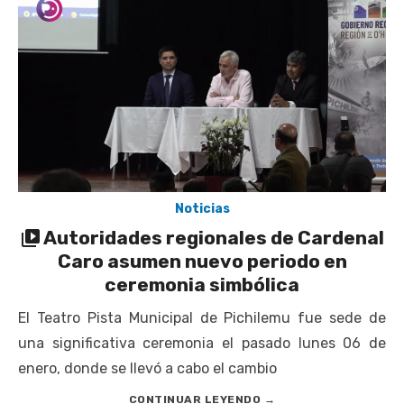
UOH y Municipalidad de Machalí suscriben convenio para
esterilización de mascotas
Hospital de Santa Cruz y Atención Primaria fortalecen
alianza para mejorar el acceso a la atención
gastroenterológica
Rector y diputado Neumann se refieren a cuestionamientos
al CFT O’Higgins
Valparaíso vuelve a posicionarse como la ciudad con la
Noticias
conexión a internet más rápida del mundo
Autoridades regionales de Cardenal
Caro asumen nuevo periodo en
ceremonia simbólica
El Teatro Pista Municipal de Pichilemu fue sede de
una significativa ceremonia el pasado lunes 06 de
enero, donde se llevó a cabo el cambio
CONTINUAR LEYENDO
→