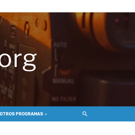
ue golpea a los salineros de Cáhuil
ecosistema de conectividad
 Nilahue
OTROS PROGRAMAS