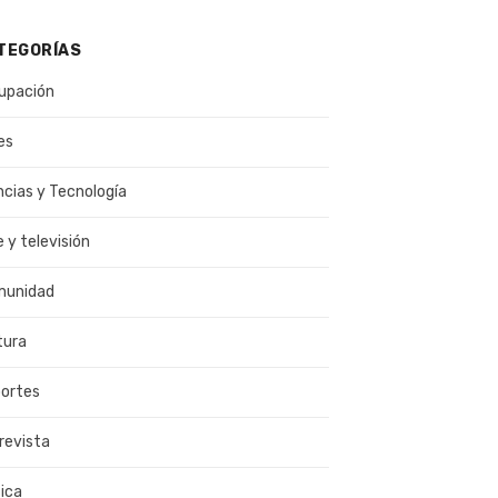
TEGORÍAS
upación
es
ncias y Tecnología
e y televisión
munidad
tura
ortes
revista
ica