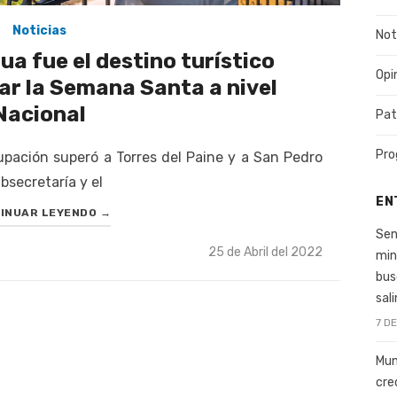
Noticias
Not
ua fue el destino turístico
Opi
ar la Semana Santa a nivel
Nacional
Pat
Pro
upación superó a Torres del Paine y a San Pedro
secretaría y el
EN
INUAR LEYENDO
→
Sen
Publicado
25 de Abril del 2022
min
el
bus
sal
7 D
Mun
cre