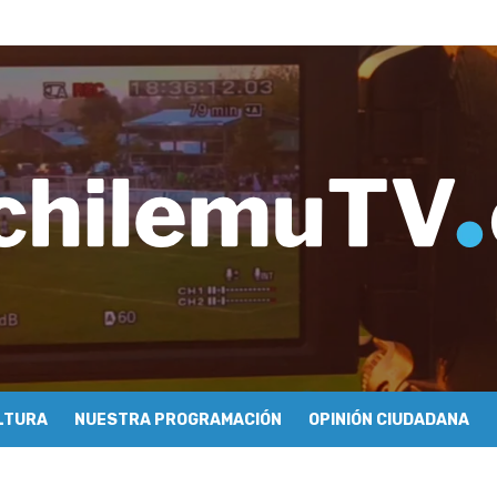
ros de Economía y Obras Públicas para buscar una salida a la crisis q
imiento de Mundo Móvil y avanza en su estrategia para construir un 
y Sonido en torno a la exposición “Zincnético”
eh – Rafael Guendelman
cieron cómo se hace televisión comunitaria en Pichilemu
 festivales y escuela comunitaria
tura con María Lina Fermandois y Luis Polanco
cción participativa del Plan Local de Restauración del Secano Costero
stas en su segunda clasificatoria
 flight – Cecilia Araneda
LTURA
NUESTRA PROGRAMACIÓN
OPINIÓN CIUDADANA