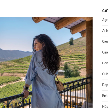
CA
Agr
Art
Cie
Cin
Co
Cul
Dep
Ent
Mús