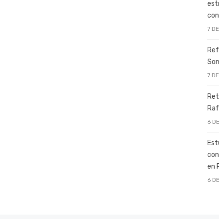
est
con
7 D
Ref
Son
7 D
Ret
Raf
6 D
Est
con
en 
6 D