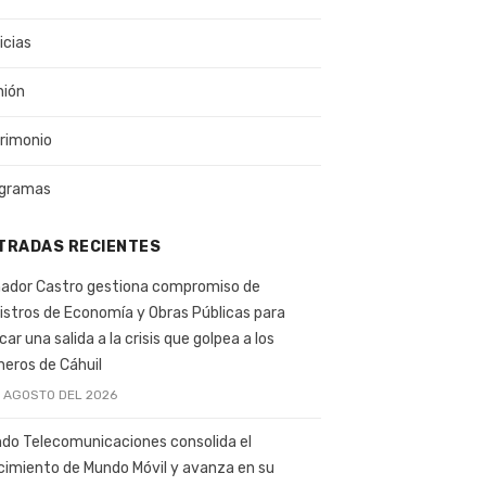
icias
nión
rimonio
gramas
TRADAS RECIENTES
ador Castro gestiona compromiso de
istros de Economía y Obras Públicas para
car una salida a la crisis que golpea a los
ineros de Cáhuil
E AGOSTO DEL 2026
do Telecomunicaciones consolida el
cimiento de Mundo Móvil y avanza en su