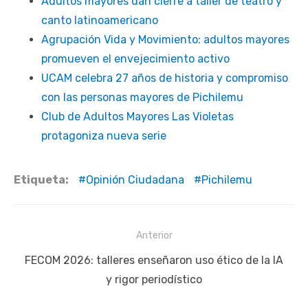
Adultos mayores dan cierre a taller de teatro y
canto latinoamericano
Agrupación Vida y Movimiento: adultos mayores
promueven el envejecimiento activo
UCAM celebra 27 años de historia y compromiso
con las personas mayores de Pichilemu
Club de Adultos Mayores Las Violetas
protagoniza nueva serie
Etiqueta:
Opinión Ciudadana
Pichilemu
Navegación
Anterior
de
Publicación
FECOM 2026: talleres enseñaron uso ético de la IA
entradas
anterior:
y rigor periodístico