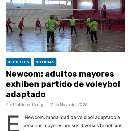
UOH y Municipalidad de Machalí suscriben convenio para
esterilización de mascotas
Hospital de Santa Cruz y Atención Primaria fortalecen
alianza para mejorar el acceso a la atención
gastroenterológica
Rector y diputado Neumann se refieren a cuestionamientos
al CFT O’Higgins
DEPORTES
NOTICIAS
Valparaíso vuelve a posicionarse como la ciudad con la
Newcom: adultos mayores
conexión a internet más rápida del mundo
exhiben partido de voleybol
adaptado
Publicado
Por
PichilemuTV.org
11 de Mayo del 2026
el
E
l Newcom, modalidad de voleibol adaptado a
personas mayores por sus diversos beneficios