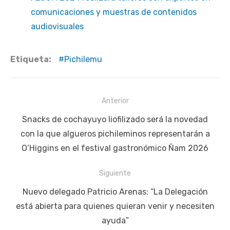
comunicaciones y muestras de contenidos
audiovisuales
Etiqueta:
Pichilemu
Navegación
Anterior
de
Publicación
Snacks de cochayuyo liofilizado será la novedad
entradas
anterior:
con la que algueros pichileminos representarán a
O’Higgins en el festival gastronómico Ñam 2026
Siguiente
Siguiente
Nuevo delegado Patricio Arenas: “La Delegación
publicación:
está abierta para quienes quieran venir y necesiten
ayuda”