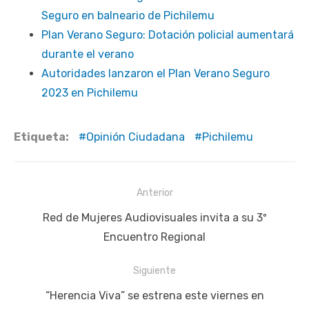
Seguro en balneario de Pichilemu
Plan Verano Seguro: Dotación policial aumentará
durante el verano
Autoridades lanzaron el Plan Verano Seguro
2023 en Pichilemu
Etiqueta:
Opinión Ciudadana
Pichilemu
Navegación
Anterior
de
Publicación
Red de Mujeres Audiovisuales invita a su 3º
entradas
anterior:
Encuentro Regional
Siguiente
Siguiente
“Herencia Viva” se estrena este viernes en