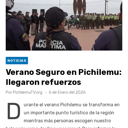
Retrospectiva 2026 | Capítulo 03: lessons on flight – Cecilia
Araneda
Cantor Popular Raúl Acevedo celebra 50 años de carrera en
Pichilemu
Cóctel de Sábado: Sistema frontal en Pichilemu junto al
alcalde Roberto Córdova
UOH y Municipalidad de Machalí suscriben convenio para
NOTICIAS
esterilización de mascotas
Verano Seguro en Pichilemu:
llegaron refuerzos
Publicado
Por
PichilemuTV.org
6 de Enero del 2026
el
D
urante el verano Pichilemu se transforma en
un importante punto turístico de la región
mientras más personas escogen nuestro