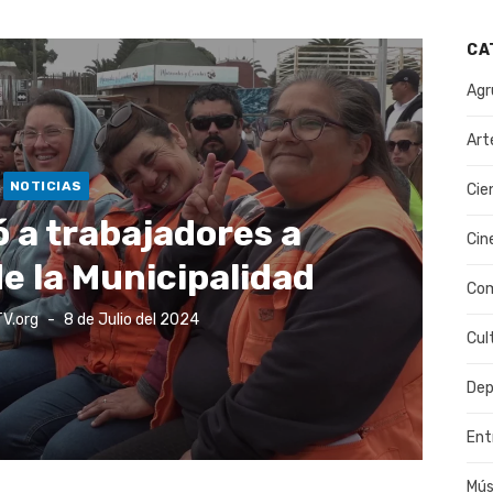
CA
Agr
Art
NOTICIAS
Cie
ó a trabajadores a
Cin
e la Municipalidad
Co
Publicado
TV.org
8 de Julio del 2024
el
Cul
Dep
Ent
Mús