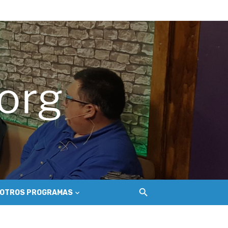
del Secano Costero Nilahue
ción gastroenterológica
o
OTROS PROGRAMAS