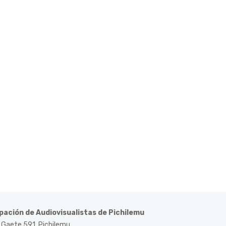
pación de Audiovisualistas de Pichilemu
 Gaete 591, Pichilemu