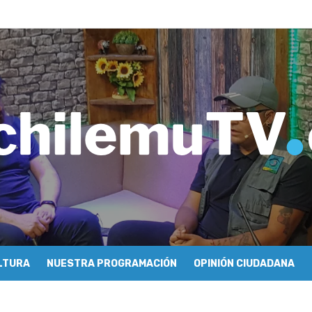
imiento y floricultura con María Lina Fermandois y Luis Polanco
inician la construcción participativa del Plan Local de Restauración 
finió a sus finalistas en su segunda clasificatoria
ulo 03: lessons on flight – Cecilia Araneda
do celebra 50 años de carrera en Pichilemu
 frontal en Pichilemu junto al alcalde Roberto Córdova
chalí suscriben convenio para esterilización de mascotas
Atención Primaria fortalecen alianza para mejorar el acceso a la aten
 se refieren a cuestionamientos al CFT O’Higgins
ionarse como la ciudad con la conexión a internet más rápida del mund
LTURA
NUESTRA PROGRAMACIÓN
OPINIÓN CIUDADANA