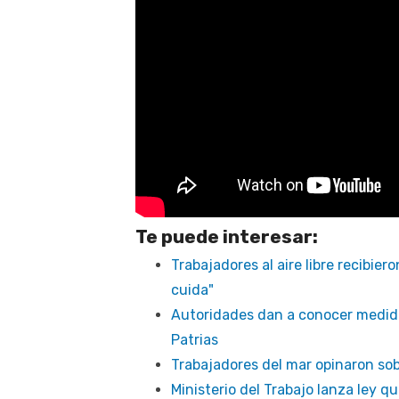
Te puede interesar:
Trabajadores al aire libre recibier
cuida"
Autoridades dan a conocer medida
Patrias
Trabajadores del mar opinaron so
Ministerio del Trabajo lanza ley q