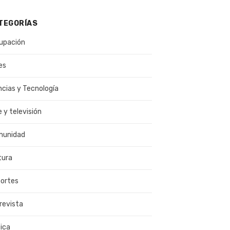
TEGORÍAS
upación
es
ncias y Tecnología
e y televisión
munidad
tura
ortes
revista
ica