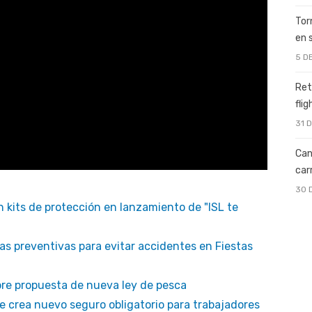
Tor
en 
5 D
Ret
fli
31 
Can
car
30 
on kits de protección en lanzamiento de "ISL te
s preventivas para evitar accidentes en Fiestas
bre propuesta de nueva ley de pesca
ue crea nuevo seguro obligatorio para trabajadores