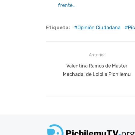
frente…
Etiqueta:
Opinión Ciudadana
Pi
Navegación
Anterior
de
Publicación
Valentina Ramos de Master
anterior:
Mechada, de Lolol a Pichilemu
entradas