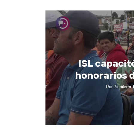
ISL capacit
honorarios d
Por
Pichilemu