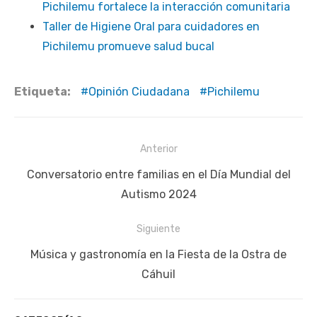
Pichilemu fortalece la interacción comunitaria
Taller de Higiene Oral para cuidadores en
Pichilemu promueve salud bucal
Etiqueta:
Opinión Ciudadana
Pichilemu
Navegación
Anterior
de
Publicación
Conversatorio entre familias en el Día Mundial del
entradas
anterior:
Autismo 2024
Siguiente
Siguiente
Música y gastronomía en la Fiesta de la Ostra de
publicación:
Cáhuil