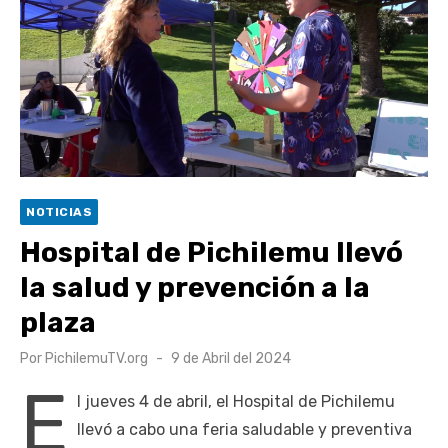
Retrospectiva 2026 | Capítulo 03: lessons on flight – Cecilia
Araneda
Cantor Popular Raúl Acevedo celebra 50 años de carrera en
Pichilemu
Cóctel de Sábado: Sistema frontal en Pichilemu junto al
alcalde Roberto Córdova
UOH y Municipalidad de Machalí suscriben convenio para
NOTICIAS
esterilización de mascotas
Hospital de Pichilemu llevó
la salud y prevención a la
plaza
Publicado
Por
PichilemuTV.org
9 de Abril del 2024
el
E
l jueves 4 de abril, el Hospital de Pichilemu
llevó a cabo una feria saludable y preventiva