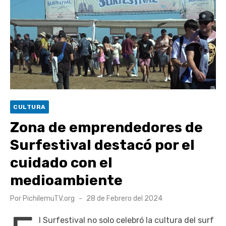
escuela comunitaria
Cóctel de Sábado: Emprendimiento y floricultura con María
Lina Fermandois y Luis Polanco
Seis comunas de O’Higgins inician la construcción
participativa del Plan Local de Restauración del Secano
Costero Nilahue
Torneo Arena Rimar 2026 definió a sus finalistas en su
CULTURA
segunda clasificatoria
Zona de emprendedores de
Retrospectiva 2026 | Capítulo 03: lessons on flight – Cecilia
Surfestival destacó por el
Araneda
cuidado con el
medioambiente
Publicado
Por
PichilemuTV.org
28 de Febrero del 2024
el
l Surfestival no solo celebró la cultura del surf