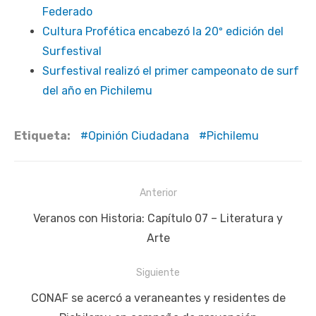
Federado
Cultura Profética encabezó la 20º edición del
Surfestival
Surfestival realizó el primer campeonato de surf
del año en Pichilemu
Etiqueta:
Opinión Ciudadana
Pichilemu
Navegación
Anterior
de
Publicación
Veranos con Historia: Capítulo 07 – Literatura y
entradas
anterior:
Arte
Siguiente
Siguiente
CONAF se acercó a veraneantes y residentes de