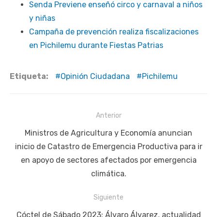
Senda Previene enseñó circo y carnaval a niños
y niñas
Campaña de prevención realiza fiscalizaciones
en Pichilemu durante Fiestas Patrias
Etiqueta:
Opinión Ciudadana
Pichilemu
Navegación
Anterior
de
Publicación
Ministros de Agricultura y Economía anuncian
entradas
anterior:
inicio de Catastro de Emergencia Productiva para ir
en apoyo de sectores afectados por emergencia
climática.
Siguiente
Siguiente
Cóctel de Sábado 2023: Álvaro Álvarez, actualidad