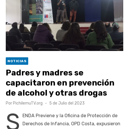
Retrospectiva 2026 | Capítulo 03: lessons on flight – Cecilia
Araneda
Cantor Popular Raúl Acevedo celebra 50 años de carrera en
Pichilemu
Cóctel de Sábado: Sistema frontal en Pichilemu junto al
alcalde Roberto Córdova
UOH y Municipalidad de Machalí suscriben convenio para
NOTICIAS
esterilización de mascotas
Padres y madres se
capacitaron en prevención
de alcohol y otras drogas
Publicado
Por
PichilemuTV.org
5 de Julio del 2023
el
S
ENDA Previene y la Oficina de Protección de
Derechos de Infancia, OPD Costa, expusieron