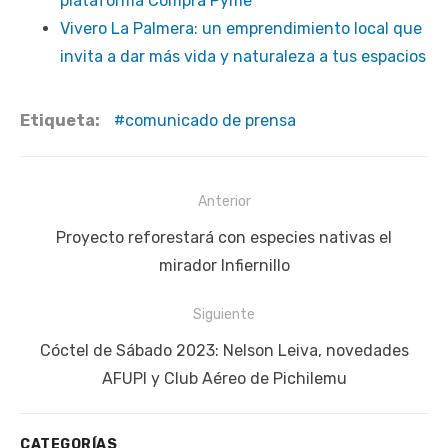
plataforma Compra Pyme
Vivero La Palmera: un emprendimiento local que
invita a dar más vida y naturaleza a tus espacios
Etiqueta:
comunicado de prensa
Navegación
Anterior
de
Publicación
Proyecto reforestará con especies nativas el
entradas
anterior:
mirador Infiernillo
Siguiente
Siguiente
Cóctel de Sábado 2023: Nelson Leiva, novedades
publicación:
AFUPI y Club Aéreo de Pichilemu
CATEGORÍAS