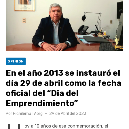
escuela comunitaria
Cóctel de Sábado: Emprendimiento y floricultura con María
Lina Fermandois y Luis Polanco
Seis comunas de O’Higgins inician la construcción
participativa del Plan Local de Restauración del Secano
Costero Nilahue
Torneo Arena Rimar 2026 definió a sus finalistas en su
OPINIÓN
segunda clasificatoria
En el año 2013 se instauró el
Retrospectiva 2026 | Capítulo 03: lessons on flight – Cecilia
día 29 de abril como la fecha
Araneda
oficial del “Dia del
Emprendimiento”
Publicado
Por
PichilemuTV.org
29 de Abril del 2023
el
oy a 10 años de esa conmemoración, el