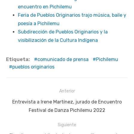
encuentro en Pichilemu
Feria de Pueblos Originarios trajo música, baile y
poesía a Pichilemu
Subdirección de Pueblos Originarios y la
visibilización de la Cultura Indígena
Etiqueta:
comunicado de prensa
Pichilemu
pueblos originarios
Navegación
Anterior
de
Publicación
Entrevista a Irene Martínez, jurado de Encuentro
entradas
anterior:
Festival de Danza Pichilemu 2022
Siguiente