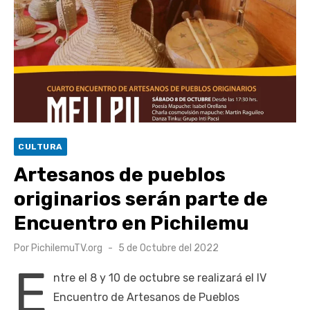
UOH y Municipalidad de Machalí suscriben convenio para
esterilización de mascotas
Hospital de Santa Cruz y Atención Primaria fortalecen
alianza para mejorar el acceso a la atención
gastroenterológica
Rector y diputado Neumann se refieren a cuestionamientos
al CFT O’Higgins
CULTURA
Valparaíso vuelve a posicionarse como la ciudad con la
Artesanos de pueblos
conexión a internet más rápida del mundo
originarios serán parte de
Encuentro en Pichilemu
Publicado
Por
PichilemuTV.org
5 de Octubre del 2022
el
E
ntre el 8 y 10 de octubre se realizará el IV
Encuentro de Artesanos de Pueblos