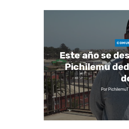
COMU
Este año se des
Pichilemu dedi
d
Por
PichilemuT