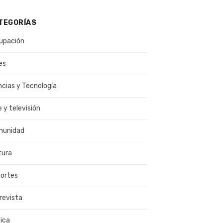
TEGORÍAS
upación
es
ncias y Tecnología
e y televisión
munidad
tura
ortes
revista
ica