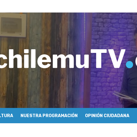
ros de Economía y Obras Públicas para buscar una salida a la crisis q
imiento de Mundo Móvil y avanza en su estrategia para construir un 
y Sonido en torno a la exposición “Zincnético”
eh – Rafael Guendelman
cieron cómo se hace televisión comunitaria en Pichilemu
 festivales y escuela comunitaria
tura con María Lina Fermandois y Luis Polanco
cción participativa del Plan Local de Restauración del Secano Costero
stas en su segunda clasificatoria
 flight – Cecilia Araneda
LTURA
NUESTRA PROGRAMACIÓN
OPINIÓN CIUDADANA