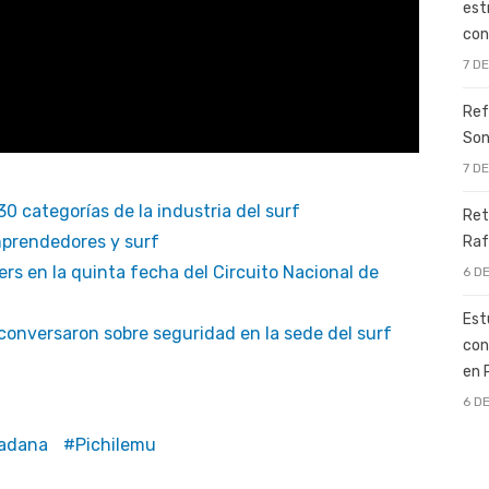
est
con
7 D
Ref
Son
7 D
0 categorías de la industria del surf
Ret
emprendedores y surf
Raf
ders en la quinta fecha del Circuito Nacional de
6 D
Est
onversaron sobre seguridad en la sede del surf
con
en 
6 D
dadana
Pichilemu